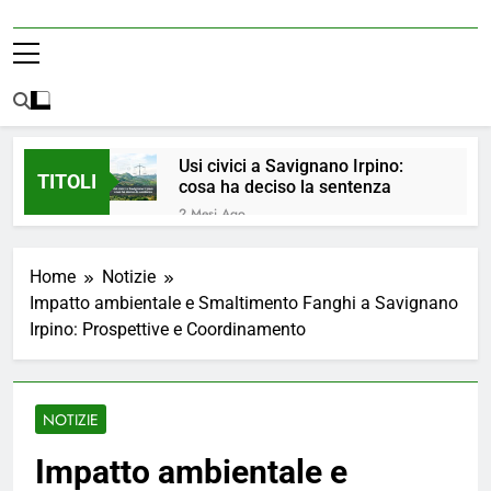
Usi civici a Savignano Irpino:
TITOLI
cosa ha deciso la sentenza
2 Mesi Ago
💧 ULTIM’ORA: ACQUA
NUOVAMENTE POTABILE ✅
Home
Notizie
4 Mesi Ago
Impatto ambientale e Smaltimento Fanghi a Savignano
ORDINANZA N. 8/2026 –
Irpino: Prospettive e Coordinamento
PARZIALE REVOCA DEL DIVIETO
DI UTILIZZO DELL’ACQUA
4 Mesi Ago
POTABILE
📢Aggiornamento Situazione
ACQUA
NOTIZIE
4 Mesi Ago
⚠️ Emergenza Acqua a
Impatto ambientale e
Savignano Irpino: Ordinanza n. 7