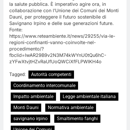
la salute pubblica. È imperativo agire ora, in
collaborazione con l’Unione dei Comuni dei Monti
Dauni, per proteggere il futuro sostenibile di
Savignano Irpino e delle sue generazioni future.
Fonte:
https://www.reteambiente.it/news/29255/via-le-
regioni-confinanti-vanno-coinvolte-nel-
procedimento/?
fbclid=IwAR29B9v2N3M74kWYnU0tQu6hC-
zYFwXtvjtHZvRaUfUoQWCiXfFLPWIKH4o
Tagged:
Autorità competenti
Coordinamento intercomunale
Impatto ambientale
Legge ambientale italiana
Monti Dauni
Normativa ambientale
savignano irpino
Smaltimento fanghi
Unione dei Comuni