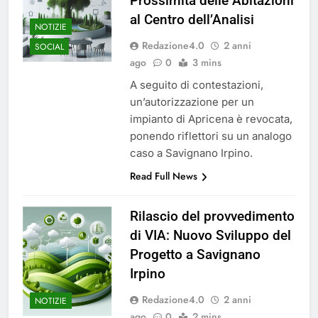
Prossimità delle Abitazioni
del 26 Marzo 2026
5 Mesi Ago
al Centro dell’Analisi
NOTIZIE
Mangiaplastica: Più ricicli, più
risparmi!
Redazione4.0
2 anni
SOCIAL
10 Mesi Ago
ago
0
3 mins
Postamat chiuso di notte a
A seguito di contestazioni,
Savignano: misura anti-rapina
un’autorizzazione per un
fino alle 8:30
11 Mesi Ago
impianto di Apricena è revocata,
💡 Savignano 4.0 si rinnova: scopri
ponendo riflettori su un analogo
la nuova grafica del blog dedicato
al futuro del nostro paese
caso a Savignano Irpino.
1 Anno Ago
🌤️ Nuova Webcam Live per il
Read Full News
Meteo a Savignano Irpino!
2 Anni Ago
Rilascio del provvedimento
Test IT-alert l’11 ottobre:
di VIA: Nuovo Sviluppo del
messaggio sui cellulari anche a
Savignano
Progetto a Savignano
2 Anni Ago
Irpino
Redazione4.0
2 anni
NOTIZIE
ago
0
2 mins