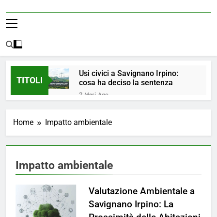
Usi civici a Savignano Irpino:
TITOLI
cosa ha deciso la sentenza
2 Mesi Ago
💧 ULTIM’ORA: ACQUA
NUOVAMENTE POTABILE ✅
Home
Impatto ambientale
4 Mesi Ago
ORDINANZA N. 8/2026 –
PARZIALE REVOCA DEL DIVIETO
DI UTILIZZO DELL’ACQUA
4 Mesi Ago
Impatto ambientale
POTABILE
📢Aggiornamento Situazione
ACQUA
Valutazione Ambientale a
5 Mesi Ago
⚠️ Emergenza Acqua a
Savignano Irpino: La
Savignano Irpino: Ordinanza n. 7