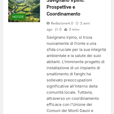
Savignano Irpino:
del 26 Marzo 2026
4 Mesi Ago
Prospettive e
Mangiaplastica: Più ricicli, più
Coordinamento
risparmi!
NOTIZIE
10 Mesi Ago
Redazione4.0
2 anni
Postamat chiuso di notte a
ago
0
2 mins
Savignano: misura anti-rapina
fino alle 8:30
Savignano Irpino, si trova
11 Mesi Ago
nuovamente di fronte a una
💡 Savignano 4.0 si rinnova: scopri
la nuova grafica del blog dedicato
sfida cruciale per la sua integrità
al futuro del nostro paese
1 Anno Ago
ambientale e la salute dei suoi
🌤️ Nuova Webcam Live per il
abitanti. L’imminente progetto di
Meteo a Savignano Irpino!
installazione di un impianto di
smaltimento di fanghi ha
2 Anni Ago
Test IT-alert l’11 ottobre:
sollevato preoccupazioni
messaggio sui cellulari anche a
significative all’interno della
Savignano
2 Anni Ago
comunità locale. Tuttavia,
attraverso un coordinamento
efficace con l’Unione dei
Comuni dei Monti Dauni e