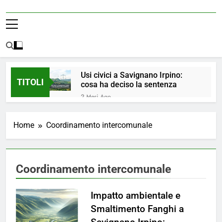
Usi civici a Savignano Irpino:
TITOLI
cosa ha deciso la sentenza
2 Mesi Ago
💧 ULTIM’ORA: ACQUA
NUOVAMENTE POTABILE ✅
Home
Coordinamento intercomunale
4 Mesi Ago
ORDINANZA N. 8/2026 –
PARZIALE REVOCA DEL DIVIETO
DI UTILIZZO DELL’ACQUA
4 Mesi Ago
Coordinamento intercomunale
POTABILE
📢Aggiornamento Situazione
ACQUA
Impatto ambientale e
4 Mesi Ago
⚠️ Emergenza Acqua a
Smaltimento Fanghi a
Savignano Irpino: Ordinanza n. 7