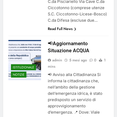
C.da Pisciariello Via Cave C.da
Ciccotonno (comprese utenze
S.C. Ciccotonno-Licese-Bosco)
C.da Difesa (escluse due…
Read Full News
📢Aggiornamento
Situazione ACQUA
admin
5 mesi ago
0
1
mins
ISTITUZIONALE
📢 Avviso alla Cittadinanza Si
NOTIZIE
informa la cittadinanza che,
nell’ambito della gestione
dell’emergenza idrica, è stato
predisposto un servizio di
approvvigionamento
d’emergenza. 📍 Dove: Viale