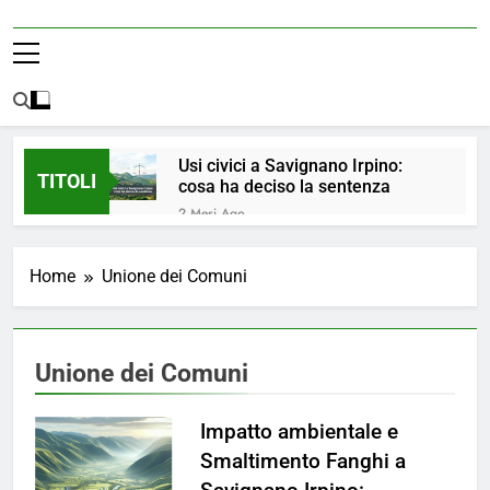
Usi civici a Savignano Irpino:
TITOLI
cosa ha deciso la sentenza
2 Mesi Ago
💧 ULTIM’ORA: ACQUA
NUOVAMENTE POTABILE ✅
Home
Unione dei Comuni
4 Mesi Ago
ORDINANZA N. 8/2026 –
PARZIALE REVOCA DEL DIVIETO
DI UTILIZZO DELL’ACQUA
4 Mesi Ago
Unione dei Comuni
POTABILE
📢Aggiornamento Situazione
ACQUA
Impatto ambientale e
4 Mesi Ago
⚠️ Emergenza Acqua a
Smaltimento Fanghi a
Savignano Irpino: Ordinanza n. 7