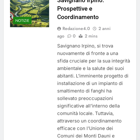
Savignano Irpino:
del 26 Marzo 2026
5 Mesi Ago
Prospettive e
Mangiaplastica: Più ricicli, più
Coordinamento
risparmi!
NOTIZIE
10 Mesi Ago
Redazione4.0
2 anni
Postamat chiuso di notte a
ago
0
2 mins
Savignano: misura anti-rapina
fino alle 8:30
Savignano Irpino, si trova
11 Mesi Ago
nuovamente di fronte a una
💡 Savignano 4.0 si rinnova: scopri
la nuova grafica del blog dedicato
sfida cruciale per la sua integrità
al futuro del nostro paese
1 Anno Ago
ambientale e la salute dei suoi
🌤️ Nuova Webcam Live per il
abitanti. L’imminente progetto di
Meteo a Savignano Irpino!
installazione di un impianto di
smaltimento di fanghi ha
2 Anni Ago
Test IT-alert l’11 ottobre:
sollevato preoccupazioni
messaggio sui cellulari anche a
significative all’interno della
Savignano
2 Anni Ago
comunità locale. Tuttavia,
attraverso un coordinamento
efficace con l’Unione dei
Comuni dei Monti Dauni e