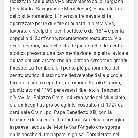
realizzata con pietra viva proveniente dalla Targiana
(località tra Savignano e Monteleone), è una rilettura
dello stile romanico. L’interno a tre navate si fa
apprezzare per le due file di pilastri in pietra viva,
lavorata a scalpello, per il battistero del 1514 e per la
cappella di Sant’Anna, recentemente restaurata. Via
dei Finestroni, una delle strade più antiche del centro
storico, presenta una pavimentazione in pietra lavica e
abitazioni con arcate che da lontano sembrano grandi
finestre. La Tombola è il punto più panoramico del
centro storico: il suo nome deriverebbe dalla piccola
tomba in cui fu sepolto il normanno Sarolo Guarna,
giustiziato nel 1193 per essersi ribellato a Tancredi
d’Altavilla. Palazzo Orsini, odierna sede del Municipio,
era un hospitius pro peregrinis, costruito nel 1727 dal
cardinale Orsini, poi Papa Benedetto XIII, con la
funzione di ospedale. La fontana Angelica convoglia
in paese l’acqua del Monte Sant’Angelo che sgorga
dalle bocche di tre papere in ghisa. Completata nel