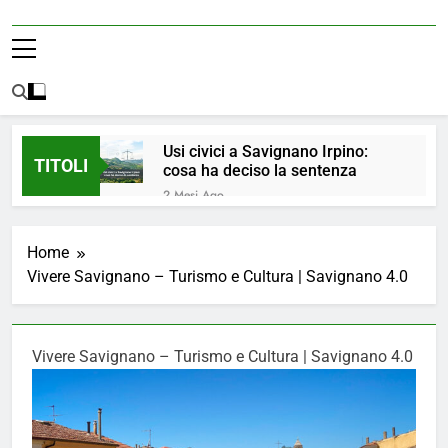
Usi civici a Savignano Irpino:
TITOLI
cosa ha deciso la sentenza
2 Mesi Ago
💧 ULTIM’ORA: ACQUA
NUOVAMENTE POTABILE ✅
Home
4 Mesi Ago
Vivere Savignano – Turismo e Cultura | Savignano 4.0
ORDINANZA N. 8/2026 –
PARZIALE REVOCA DEL DIVIETO
DI UTILIZZO DELL’ACQUA
4 Mesi Ago
POTABILE
📢Aggiornamento Situazione
Vivere Savignano – Turismo e Cultura | Savignano 4.0
ACQUA
4 Mesi Ago
⚠️ Emergenza Acqua a
Savignano Irpino: Ordinanza n. 7