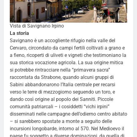
Vista di Savignano Irpino
La storia
Savignano è un accogliente rifugio nella valle del
Cervaro, circondato da campi fertili coltivati a grano e
a fieno, ricoperti di uliveti e vigneti che testimoniano la
sua storica vocazione agricola. La sua origine mitica
si potrebbe rintracciare nella “primavera sacra”
raccontata da Strabone, quando alcuni gruppi di
Sabini abbandonarono l’Italia centrale per recarsi
verso le terre di mezzogiorno seguendo un toro, e
dando così origine al popolo dei Sanniti. Piccole
comunità patriarcali – i cosiddetti “vichi irpini”
disseminati nelle campagne dell’odierno centro abitato
– si sarebbero spostate a monte a seguito delle
incursioni longobarde, intorno al 570. Nel Medioevo il
paese fu soggetto a diverse dominazioni, da quella di