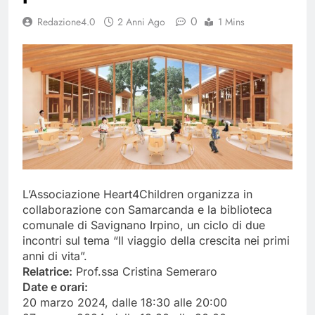
del 26 Marzo 2026
4 Mesi Ago
0
Redazione4.0
2 Anni Ago
1 Mins
Mangiaplastica: Più ricicli, più
risparmi!
10 Mesi Ago
Postamat chiuso di notte a
Savignano: misura anti-rapina
fino alle 8:30
10 Mesi Ago
💡 Savignano 4.0 si rinnova: scopri
la nuova grafica del blog dedicato
al futuro del nostro paese
12 Mesi Ago
🌤️ Nuova Webcam Live per il
Meteo a Savignano Irpino!
L’Associazione Heart4Children organizza in
2 Anni Ago
collaborazione con Samarcanda e la biblioteca
Test IT-alert l’11 ottobre:
comunale di Savignano Irpino, un ciclo di due
messaggio sui cellulari anche a
incontri sul tema “Il viaggio della crescita nei primi
Savignano
2 Anni Ago
anni di vita”.
Relatrice:
Prof.ssa Cristina Semeraro
Date e orari:
20 marzo 2024, dalle 18:30 alle 20:00