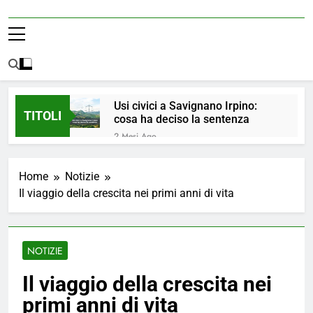
Usi civici a Savignano Irpino:
TITOLI
cosa ha deciso la sentenza
2 Mesi Ago
💧 ULTIM’ORA: ACQUA
NUOVAMENTE POTABILE ✅
Home
Notizie
4 Mesi Ago
Il viaggio della crescita nei primi anni di vita
ORDINANZA N. 8/2026 –
PARZIALE REVOCA DEL DIVIETO
DI UTILIZZO DELL’ACQUA
4 Mesi Ago
POTABILE
📢Aggiornamento Situazione
NOTIZIE
ACQUA
4 Mesi Ago
Il viaggio della crescita nei
⚠️ Emergenza Acqua a
primi anni di vita
Savignano Irpino: Ordinanza n. 7