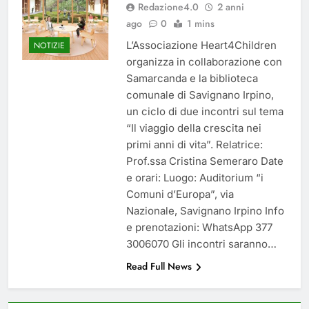
Redazione4.0
2 anni
del 26 Marzo 2026
4 Mesi Ago
ago
0
1 mins
Mangiaplastica: Più ricicli, più
risparmi!
L’Associazione Heart4Children
NOTIZIE
10 Mesi Ago
organizza in collaborazione con
Postamat chiuso di notte a
Samarcanda e la biblioteca
Savignano: misura anti-rapina
comunale di Savignano Irpino,
fino alle 8:30
11 Mesi Ago
un ciclo di due incontri sul tema
💡 Savignano 4.0 si rinnova: scopri
“Il viaggio della crescita nei
la nuova grafica del blog dedicato
primi anni di vita”. Relatrice:
al futuro del nostro paese
1 Anno Ago
Prof.ssa Cristina Semeraro Date
🌤️ Nuova Webcam Live per il
e orari: Luogo: Auditorium “i
Meteo a Savignano Irpino!
Comuni d’Europa”, via
2 Anni Ago
Nazionale, Savignano Irpino Info
Test IT-alert l’11 ottobre:
e prenotazioni: WhatsApp 377
messaggio sui cellulari anche a
Savignano
3006070 Gli incontri saranno…
2 Anni Ago
Read Full News