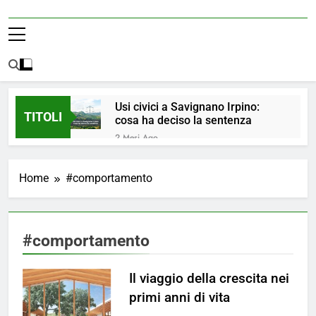
Usi civici a Savignano Irpino:
TITOLI
cosa ha deciso la sentenza
2 Mesi Ago
💧 ULTIM’ORA: ACQUA
NUOVAMENTE POTABILE ✅
Home
#comportamento
4 Mesi Ago
ORDINANZA N. 8/2026 –
PARZIALE REVOCA DEL DIVIETO
DI UTILIZZO DELL’ACQUA
4 Mesi Ago
#comportamento
POTABILE
📢Aggiornamento Situazione
ACQUA
Il viaggio della crescita nei
4 Mesi Ago
⚠️ Emergenza Acqua a
primi anni di vita
Savignano Irpino: Ordinanza n. 7