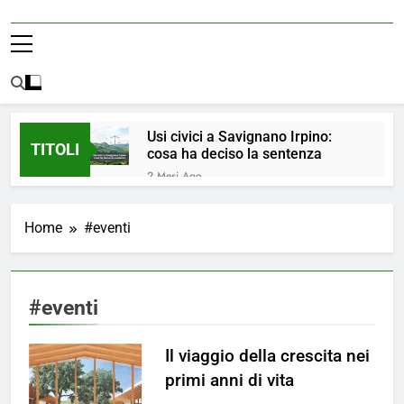
Usi civici a Savignano Irpino:
TITOLI
cosa ha deciso la sentenza
2 Mesi Ago
💧 ULTIM’ORA: ACQUA
NUOVAMENTE POTABILE ✅
Home
#eventi
4 Mesi Ago
ORDINANZA N. 8/2026 –
PARZIALE REVOCA DEL DIVIETO
DI UTILIZZO DELL’ACQUA
5 Mesi Ago
#eventi
POTABILE
📢Aggiornamento Situazione
ACQUA
Il viaggio della crescita nei
5 Mesi Ago
⚠️ Emergenza Acqua a
primi anni di vita
Savignano Irpino: Ordinanza n. 7