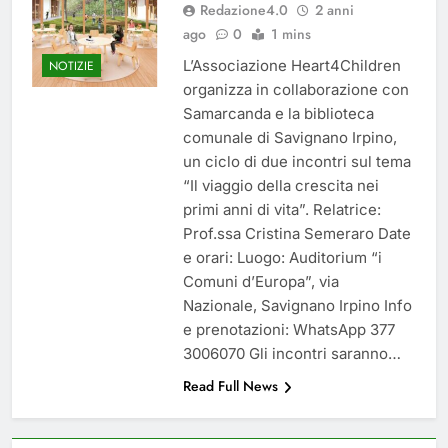
Redazione4.0
2 anni
del 26 Marzo 2026
5 Mesi Ago
ago
0
1 mins
Mangiaplastica: Più ricicli, più
risparmi!
L’Associazione Heart4Children
NOTIZIE
10 Mesi Ago
organizza in collaborazione con
Postamat chiuso di notte a
Samarcanda e la biblioteca
Savignano: misura anti-rapina
comunale di Savignano Irpino,
fino alle 8:30
11 Mesi Ago
un ciclo di due incontri sul tema
💡 Savignano 4.0 si rinnova: scopri
“Il viaggio della crescita nei
la nuova grafica del blog dedicato
primi anni di vita”. Relatrice:
al futuro del nostro paese
1 Anno Ago
Prof.ssa Cristina Semeraro Date
🌤️ Nuova Webcam Live per il
e orari: Luogo: Auditorium “i
Meteo a Savignano Irpino!
Comuni d’Europa”, via
2 Anni Ago
Nazionale, Savignano Irpino Info
Test IT-alert l’11 ottobre:
e prenotazioni: WhatsApp 377
messaggio sui cellulari anche a
Savignano
3006070 Gli incontri saranno…
2 Anni Ago
Read Full News