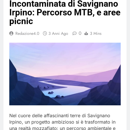
Incontaminata di Savignano
del 26 Marzo 2026
5 Mesi Ago
Irpino: Percorso MTB, e aree
Mangiaplastica: Più ricicli, più
risparmi!
picnic
10 Mesi Ago
Postamat chiuso di notte a
0
Redazione4.0
3 Anni Ago
3 Mins
Savignano: misura anti-rapina
fino alle 8:30
11 Mesi Ago
💡 Savignano 4.0 si rinnova: scopri
la nuova grafica del blog dedicato
al futuro del nostro paese
1 Anno Ago
🌤️ Nuova Webcam Live per il
Meteo a Savignano Irpino!
2 Anni Ago
Test IT-alert l’11 ottobre:
messaggio sui cellulari anche a
Savignano
2 Anni Ago
Nel cuore delle affascinanti terre di Savignano
Irpino, un progetto ambizioso si è trasformato in
una realtà mozzafiato: un percorso ambientale e