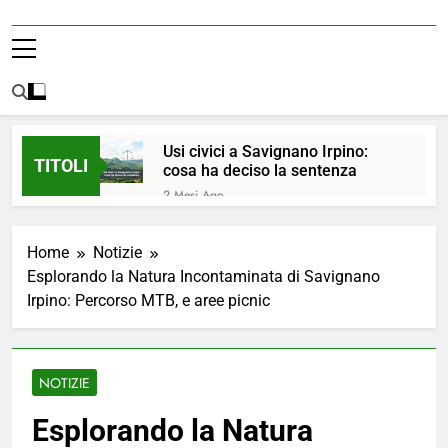
Usi civici a Savignano Irpino:
TITOLI
cosa ha deciso la sentenza
2 Mesi Ago
💧 ULTIM’ORA: ACQUA
NUOVAMENTE POTABILE ✅
Home
Notizie
4 Mesi Ago
Esplorando la Natura Incontaminata di Savignano
ORDINANZA N. 8/2026 –
Irpino: Percorso MTB, e aree picnic
PARZIALE REVOCA DEL DIVIETO
DI UTILIZZO DELL’ACQUA
5 Mesi Ago
POTABILE
📢Aggiornamento Situazione
ACQUA
NOTIZIE
5 Mesi Ago
⚠️ Emergenza Acqua a
Esplorando la Natura
Savignano Irpino: Ordinanza n. 7