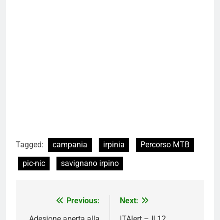
Tagged:
campania
irpinia
Percorso MTB
pic-nic
savignano irpino
Navigazione
Previous:
Next:
articoli
Adesione aperta alla
ITAlert – Il 12