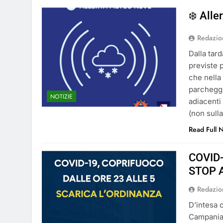
❄️ Alle
Redazio
Dalla tard
previste p
che nella
parcheggi
NOTIZIE
adiacenti
(non sulla
Read Full 
COVID
STOP 
Redazio
D’intesa c
Campania 