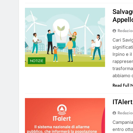
Salvagu
Appell
Redazio
Cari Savi
significa
Irpino e 
NOTIZIE
rappresen
trasforma
abbiamo d
Read Full 
ITAlert
Redazio
Campania,
entro ott