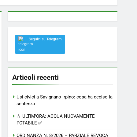
 a Savignano: misura anti-rapina fino alle 8:30
Seguici su Telegram
el nostro paese
Articoli recenti
Usi civici a Savignano Irpino: cosa ha deciso la
sentenza
💧 ULTIM’ORA: ACQUA NUOVAMENTE
POTABILE ✅
ORDINANZA N. 8/2026 – PARZIALE REVOCA