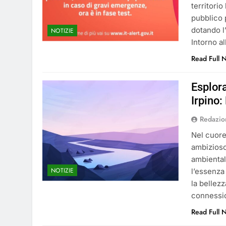
territorio
pubblico p
dotando l’
NOTIZIE
Intorno a
Read Full 
Esplor
Irpino:
Redazio
Nel cuore
ambizioso
ambiental
NOTIZIE
l’essenza 
la bellez
connessio
Read Full 