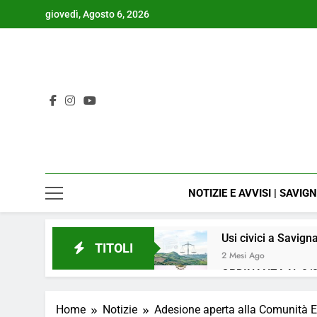
Skip
giovedì, Agosto 6, 2026
to
content
NOTIZIE E AVVISI | SAVIG
Usi civici a Savign
TITOLI
2 Mesi Ago
ORDINANZA N. 8/2
4 Mesi Ago
📢Aggiornamento 
Home
Notizie
Adesione aperta alla Comunità E