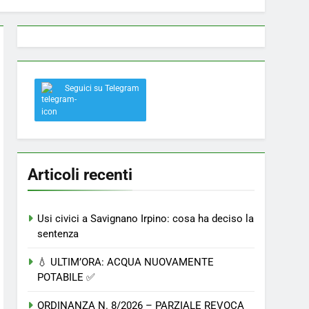
 a Savignano: misura anti-rapina fino alle 8:30
Seguici su Telegram
el nostro paese
Articoli recenti
Usi civici a Savignano Irpino: cosa ha deciso la
sentenza
💧 ULTIM’ORA: ACQUA NUOVAMENTE
POTABILE ✅
ORDINANZA N. 8/2026 – PARZIALE REVOCA