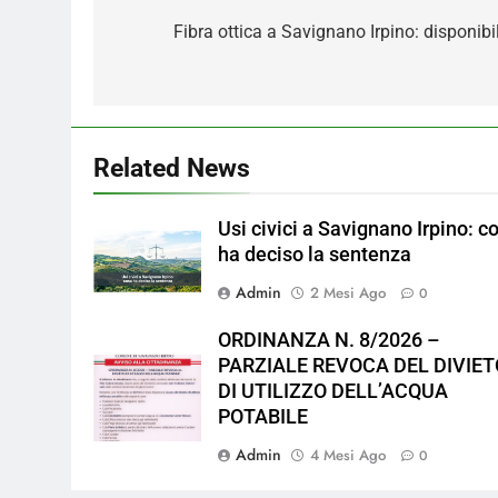
articoli
Fibra ottica a Savignano Irpino: disponibi
Related News
Usi civici a Savignano Irpino: c
ha deciso la sentenza
Admin
2 Mesi Ago
0
ORDINANZA N. 8/2026 –
PARZIALE REVOCA DEL DIVIET
DI UTILIZZO DELL’ACQUA
POTABILE
Admin
4 Mesi Ago
0