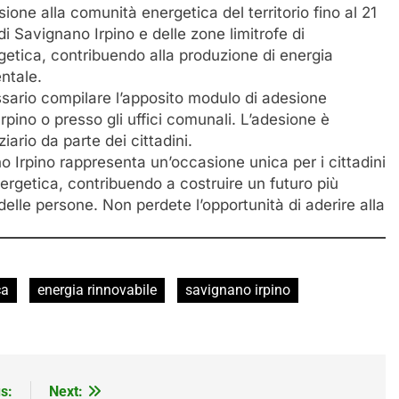
ione alla comunità energetica del territorio fino al 21
 di Savignano Irpino e delle zone limitrofe di
getica, contribuendo alla produzione di energia
entale.
ssario compilare l’apposito modulo di adesione
rpino o presso gli uffici comunali. L’adesione è
ario da parte dei cittadini.
o Irpino rappresenta un’occasione unica per i cittadini
nergetica, contribuendo a costruire un futuro più
 delle persone. Non perdete l’opportunità di aderire alla
ca
energia rinnovabile
savignano irpino
s:
Next: