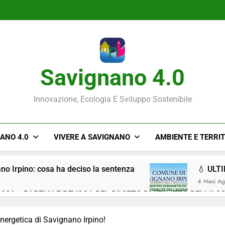
Savignano 4.0
Innovazione, Ecologia E Sviluppo Sostenibile
NANO 4.0
VIVERE A SAVIGNANO
AMBIENTE E TERRI
ano Irpino: cosa ha deciso la sentenza
💧 ULT
4 Mesi A
026 – PARZIALE REVOCA DEL DIVIETO DI UTILIZZO DELL’AC
Situazione ACQUA
nergetica di Savignano Irpino!