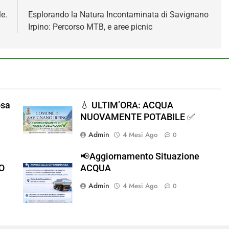
le.
Esplorando la Natura Incontaminata di Savignano
Irpino: Percorso MTB, e aree picnic
osa
💧 ULTIM’ORA: ACQUA
NUOVAMENTE POTABILE ✅
Admin
4 Mesi Ago
0
📢Aggiornamento Situazione
O
ACQUA
Admin
4 Mesi Ago
0