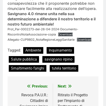
consapevolezza che il proponente potrebbe non
rinunciare facilmente alla realizzazione dell’opera.
Savignano 4.0 rimane unita nella sua
determinazione a difendere il nostro territorio e il
nostro futuro ambientale!
Prot_Par-0002273-del-26-04-2024-Documento-
RiscontroNotaAssociazone-copia
Download
Allegato-CUP9802_NotaRegioneLeggiSanitarie
Download
Tagged:
Ambiente
Inquinamento
Salute pubblica
savignano irpino
Smaltimento fanghi
tutela territorio
Navigazione
Previous:
Next:
articoli
Revoca P.A.U.R.:
Ritirato il Progetto
Cittadini di
per l’Impianto di