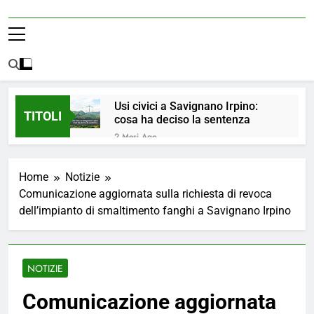
Usi civici a Savignano Irpino:
TITOLI
cosa ha deciso la sentenza
2 Mesi Ago
💧 ULTIM’ORA: ACQUA
NUOVAMENTE POTABILE ✅
Home
Notizie
4 Mesi Ago
Comunicazione aggiornata sulla richiesta di revoca
ORDINANZA N. 8/2026 –
dell’impianto di smaltimento fanghi a Savignano Irpino
PARZIALE REVOCA DEL DIVIETO
DI UTILIZZO DELL’ACQUA
4 Mesi Ago
POTABILE
📢Aggiornamento Situazione
ACQUA
NOTIZIE
5 Mesi Ago
⚠️ Emergenza Acqua a
Comunicazione aggiornata
Savignano Irpino: Ordinanza n. 7