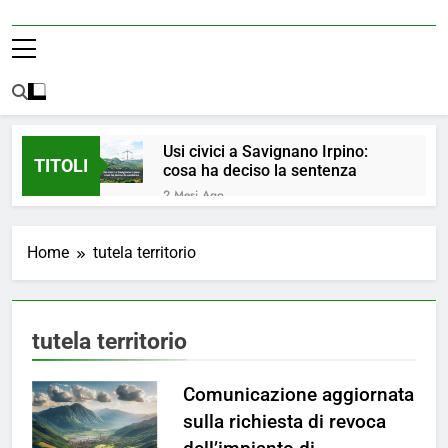
Usi civici a Savignano Irpino:
TITOLI
cosa ha deciso la sentenza
2 Mesi Ago
💧 ULTIM’ORA: ACQUA
NUOVAMENTE POTABILE ✅
Home
tutela territorio
4 Mesi Ago
ORDINANZA N. 8/2026 –
PARZIALE REVOCA DEL DIVIETO
DI UTILIZZO DELL’ACQUA
5 Mesi Ago
tutela territorio
POTABILE
📢Aggiornamento Situazione
ACQUA
Comunicazione aggiornata
5 Mesi Ago
⚠️ Emergenza Acqua a
sulla richiesta di revoca
Savignano Irpino: Ordinanza n. 7