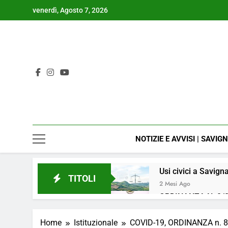
Skip
venerdì, Agosto 7, 2026
to
content
NOTIZIE E AVVISI | SAVIG
Usi civici a Savign
TITOLI
2 Mesi Ago
ORDINANZA N. 8/2
4 Mesi Ago
📢Aggiornamento 
Home
Istituzionale
COVID-19, ORDINANZA n. 