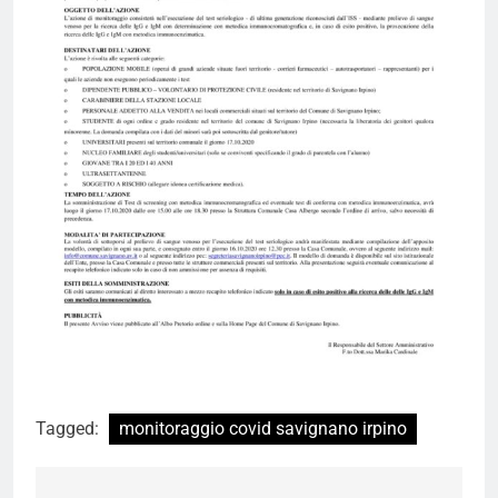
Tagged:
monitoraggio covid savignano irpino