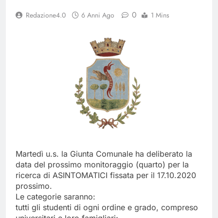
del 26 Marzo 2026
4 Mesi Ago
0
Redazione4.0
6 Anni Ago
1 Mins
Mangiaplastica: Più ricicli, più
risparmi!
10 Mesi Ago
Postamat chiuso di notte a
Savignano: misura anti-rapina
fino alle 8:30
11 Mesi Ago
💡 Savignano 4.0 si rinnova: scopri
la nuova grafica del blog dedicato
al futuro del nostro paese
1 Anno Ago
🌤️ Nuova Webcam Live per il
Meteo a Savignano Irpino!
2 Anni Ago
Test IT-alert l’11 ottobre:
Martedì u.s. la Giunta Comunale ha deliberato la
messaggio sui cellulari anche a
data del prossimo monitoraggio (quarto) per la
Savignano
2 Anni Ago
ricerca di ASINTOMATICI fissata per il 17.10.2020
prossimo.
Le categorie saranno:
tutti gli studenti di ogni ordine e grado, compreso