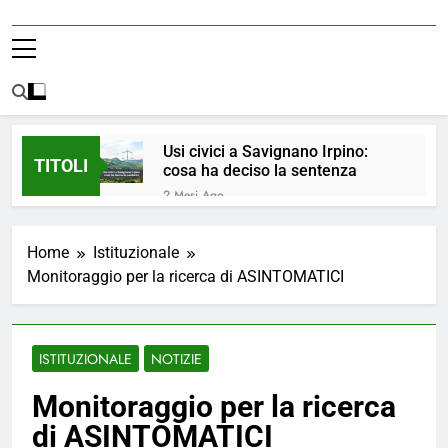
Usi civici a Savignano Irpino:
TITOLI
cosa ha deciso la sentenza
2 Mesi Ago
💧 ULTIM’ORA: ACQUA
NUOVAMENTE POTABILE ✅
Home
Istituzionale
4 Mesi Ago
Monitoraggio per la ricerca di ASINTOMATICI
ORDINANZA N. 8/2026 –
PARZIALE REVOCA DEL DIVIETO
DI UTILIZZO DELL’ACQUA
4 Mesi Ago
POTABILE
📢Aggiornamento Situazione
ISTITUZIONALE
NOTIZIE
ACQUA
4 Mesi Ago
Monitoraggio per la ricerca
⚠️ Emergenza Acqua a
di ASINTOMATICI
Savignano Irpino: Ordinanza n. 7