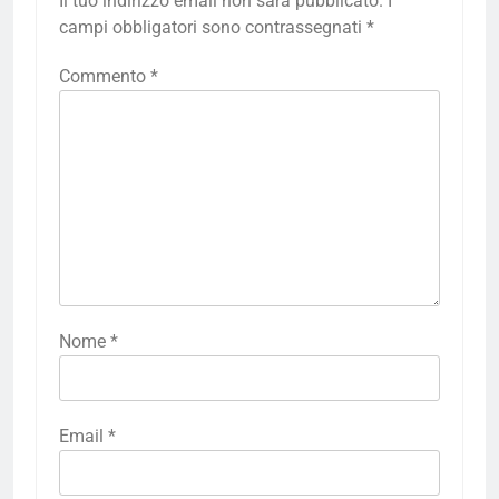
Il tuo indirizzo email non sarà pubblicato.
I
campi obbligatori sono contrassegnati
*
Commento
*
Nome
*
Email
*