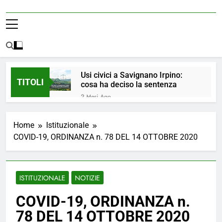
Usi civici a Savignano Irpino:
TITOLI
cosa ha deciso la sentenza
2 Mesi Ago
💧 ULTIM’ORA: ACQUA
NUOVAMENTE POTABILE ✅
Home
Istituzionale
4 Mesi Ago
COVID-19, ORDINANZA n. 78 DEL 14 OTTOBRE 2020
ORDINANZA N. 8/2026 –
PARZIALE REVOCA DEL DIVIETO
DI UTILIZZO DELL’ACQUA
4 Mesi Ago
POTABILE
📢Aggiornamento Situazione
ISTITUZIONALE
NOTIZIE
ACQUA
4 Mesi Ago
COVID-19, ORDINANZA n.
⚠️ Emergenza Acqua a
78 DEL 14 OTTOBRE 2020
Savignano Irpino: Ordinanza n. 7