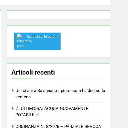
 a Savignano: misura anti-rapina fino alle 8:30
Seguici su Telegram
el nostro paese
Articoli recenti
Usi civici a Savignano Irpino: cosa ha deciso la
sentenza
💧 ULTIM’ORA: ACQUA NUOVAMENTE
POTABILE ✅
ORDINANZA N. 8/2026 – PARZIALE REVOCA