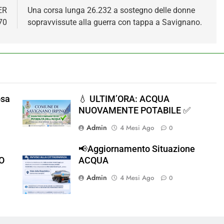
ER
Una corsa lunga 26.232 a sostegno delle donne
70
sopravvissute alla guerra con tappa a Savignano.
osa
💧 ULTIM’ORA: ACQUA
NUOVAMENTE POTABILE ✅
Admin
4 Mesi Ago
0
📢Aggiornamento Situazione
O
ACQUA
Admin
4 Mesi Ago
0