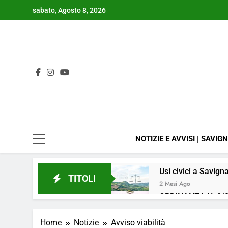
Skip
sabato, Agosto 8, 2026
to
content
NOTIZIE E AVVISI | SAVIG
Usi civici a Savign
TITOLI
2 Mesi Ago
ORDINANZA N. 8/2
4 Mesi Ago
📢Aggiornamento 
Home
Notizie
Avviso viabilità