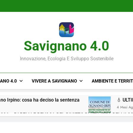
Savignano 4.0
Innovazione, Ecologia E Sviluppo Sostenibile
NANO 4.0
VIVERE A SAVIGNANO
AMBIENTE E TERRI
ano Irpino: cosa ha deciso la sentenza
💧 ULT
4 Mesi A
026 – PARZIALE REVOCA DEL DIVIETO DI UTILIZZO DELL’AC
Situazione ACQUA