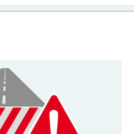
a a Savignano Irpino: Ordinanza n. 7 del 26 Marzo 2026
ricicli, più risparmi!
Postamat chiuso di notte
11 Mesi Ago
 rinnova: scopri la nuova grafica del blog dedicato al futuro d
ive per il Meteo a Savignano Irpino!
ottobre: messaggio sui cellulari anche a Savignano