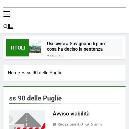
Usi civici a Savignano Irpino:
TITOLI
cosa ha deciso la sentenza
2 Mesi Ago
💧 ULTIM’ORA: ACQUA
NUOVAMENTE POTABILE ✅
Home
ss 90 delle Puglie
4 Mesi Ago
ORDINANZA N. 8/2026 –
PARZIALE REVOCA DEL DIVIETO
DI UTILIZZO DELL’ACQUA
4 Mesi Ago
ss 90 delle Puglie
POTABILE
📢Aggiornamento Situazione
ACQUA
Avviso viabilità
4 Mesi Ago
⚠️ Emergenza Acqua a
Redazione4.0
5 anni
Savignano Irpino: Ordinanza n. 7