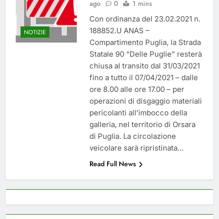
ago
0
1 mins
del 26 Marzo 2026
4 Mesi Ago
Con ordinanza del 23.02.2021 n.
Mangiaplastica: Più ricicli, più
risparmi!
188852.U ANAS –
NOTIZIE
10 Mesi Ago
Compartimento Puglia, la Strada
Postamat chiuso di notte a
Statale 90 “Delle Puglie” resterà
Savignano: misura anti-rapina
chiusa al transito dal 31/03/2021
fino alle 8:30
11 Mesi Ago
fino a tutto il 07/04/2021 – dalle
💡 Savignano 4.0 si rinnova: scopri
ore 8.00 alle ore 17.00 – per
la nuova grafica del blog dedicato
operazioni di disgaggio materiali
al futuro del nostro paese
1 Anno Ago
pericolanti all’imbocco della
🌤️ Nuova Webcam Live per il
galleria, nel territorio di Orsara
Meteo a Savignano Irpino!
di Puglia. La circolazione
2 Anni Ago
veicolare sarà ripristinata…
Test IT-alert l’11 ottobre:
messaggio sui cellulari anche a
Read Full News
Savignano
2 Anni Ago