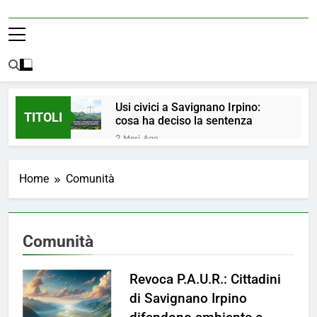
Usi civici a Savignano Irpino:
TITOLI
cosa ha deciso la sentenza
2 Mesi Ago
💧 ULTIM’ORA: ACQUA
NUOVAMENTE POTABILE ✅
Home
Comunità
4 Mesi Ago
ORDINANZA N. 8/2026 –
PARZIALE REVOCA DEL DIVIETO
DI UTILIZZO DELL’ACQUA
4 Mesi Ago
Comunità
POTABILE
📢Aggiornamento Situazione
ACQUA
Revoca P.A.U.R.: Cittadini
4 Mesi Ago
⚠️ Emergenza Acqua a
di Savignano Irpino
Savignano Irpino: Ordinanza n. 7