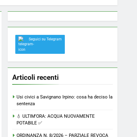
 a Savignano: misura anti-rapina fino alle 8:30
Seguici su Telegram
el nostro paese
Articoli recenti
Usi civici a Savignano Irpino: cosa ha deciso la
sentenza
💧 ULTIM’ORA: ACQUA NUOVAMENTE
POTABILE ✅
ORDINANZA N. 8/2026 – PARZIALE REVOCA