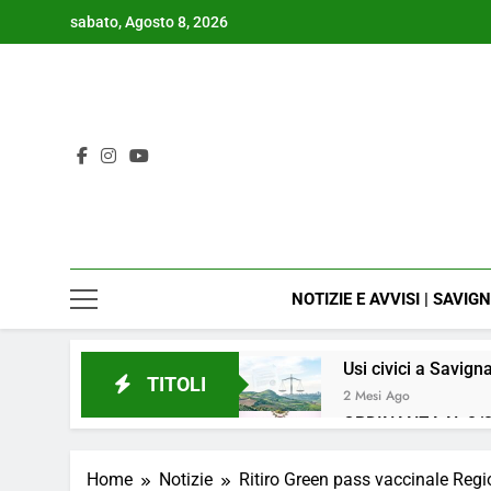
Skip
sabato, Agosto 8, 2026
to
content
NOTIZIE E AVVISI | SAVIG
Usi civici a Savign
TITOLI
2 Mesi Ago
ORDINANZA N. 8/2
4 Mesi Ago
📢Aggiornamento 
Home
Notizie
Ritiro Green pass vaccinale Re