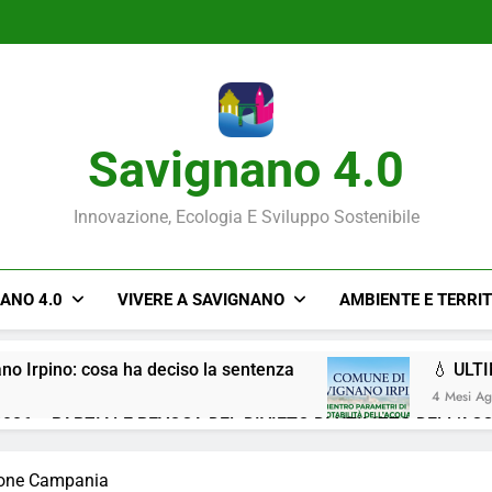
Savignano 4.0
Innovazione, Ecologia E Sviluppo Sostenibile
NANO 4.0
VIVERE A SAVIGNANO
AMBIENTE E TERRI
ano Irpino: cosa ha deciso la sentenza
💧 ULT
4 Mesi A
026 – PARZIALE REVOCA DEL DIVIETO DI UTILIZZO DELL’AC
Situazione ACQUA
gione Campania