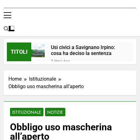
Usi civici a Savignano Irpino:
TITOLI
cosa ha deciso la sentenza
2 Mesi Ago
💧 ULTIM’ORA: ACQUA
NUOVAMENTE POTABILE ✅
Home
Istituzionale
4 Mesi Ago
Obbligo uso mascherina all’aperto
ORDINANZA N. 8/2026 –
PARZIALE REVOCA DEL DIVIETO
DI UTILIZZO DELL’ACQUA
5 Mesi Ago
POTABILE
📢Aggiornamento Situazione
ISTITUZIONALE
NOTIZIE
ACQUA
5 Mesi Ago
Obbligo uso mascherina
⚠️ Emergenza Acqua a
all’aperto
Savignano Irpino: Ordinanza n. 7