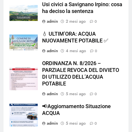
Usi civici a Savignano Irpino: cosa
ha deciso la sentenza
admin
2 mesi ago
0
💧 ULTIM’ORA: ACQUA
NUOVAMENTE POTABILE ✅
admin
4 mesi ago
0
ORDINANZA N. 8/2026 –
PARZIALE REVOCA DEL DIVIETO
DI UTILIZZO DELL’ACQUA
POTABILE
admin
5 mesi ago
0
📢Aggiornamento Situazione
ACQUA
admin
5 mesi ago
0