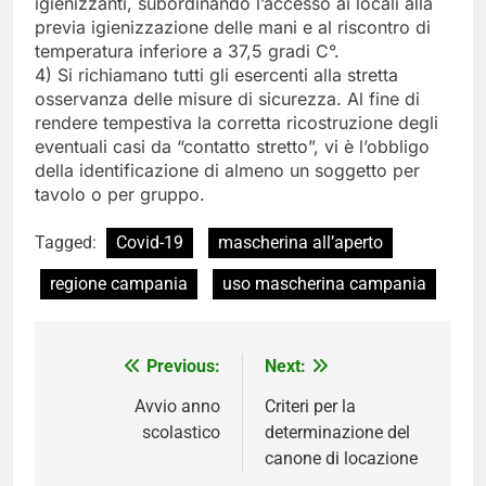
igienizzanti, subordinando l’accesso ai locali alla
previa igienizzazione delle mani e al riscontro di
temperatura inferiore a 37,5 gradi C°.
4) Si richiamano tutti gli esercenti alla stretta
osservanza delle misure di sicurezza. Al fine di
rendere tempestiva la corretta ricostruzione degli
eventuali casi da “contatto stretto”, vi è l’obbligo
della identificazione di almeno un soggetto per
tavolo o per gruppo.
Tagged:
Covid-19
mascherina all’aperto
regione campania
uso mascherina campania
Navigazione
Previous:
Next:
articoli
Avvio anno
Criteri per la
scolastico
determinazione del
canone di locazione