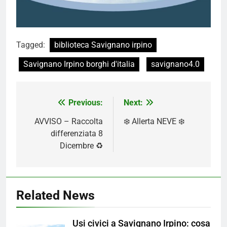
Tagged:
biblioteca Savignano irpino
Savignano Irpino borghi d'italia
savignano4.0
Navigazione
Previous:
Next:
articoli
AVVISO – Raccolta
❄️ Allerta NEVE ❄️
differenziata 8
Dicembre ♻️
Related News
Usi civici a Savignano Irpino: cosa