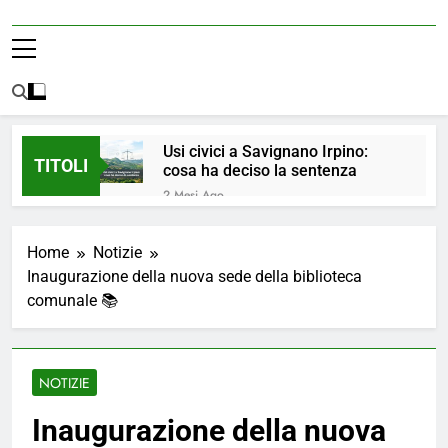
Usi civici a Savignano Irpino:
TITOLI
cosa ha deciso la sentenza
2 Mesi Ago
💧 ULTIM’ORA: ACQUA
NUOVAMENTE POTABILE ✅
Home
Notizie
4 Mesi Ago
Inaugurazione della nuova sede della biblioteca
ORDINANZA N. 8/2026 –
comunale 📚
PARZIALE REVOCA DEL DIVIETO
DI UTILIZZO DELL’ACQUA
4 Mesi Ago
POTABILE
📢Aggiornamento Situazione
ACQUA
NOTIZIE
5 Mesi Ago
⚠️ Emergenza Acqua a
Inaugurazione della nuova
Savignano Irpino: Ordinanza n. 7