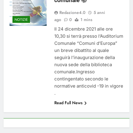
comunale 📚
del 26 Marzo 2026
5 Mesi Ago
Mangiaplastica: Più ricicli, più
Redazione4.0
5 anni
risparmi!
ago
0
1 mins
NOTIZIE
10 Mesi Ago
Il 24 dicembre 2021 alle ore
Postamat chiuso di notte a
10,30 si terrà presso l’Auditorium
Savignano: misura anti-rapina
fino alle 8:30
Comunale “Comuni d’Europa”
11 Mesi Ago
un breve dibattito al quale
💡 Savignano 4.0 si rinnova: scopri
la nuova grafica del blog dedicato
seguirà l’inaugurazione della
al futuro del nostro paese
1 Anno Ago
nuova sede della biblioteca
🌤️ Nuova Webcam Live per il
comunale.Ingresso
contingentato secondo le
Meteo a Savignano Irpino!
normative anticovid -19 in vigore
2 Anni Ago
Test IT-alert l’11 ottobre:
.
messaggio sui cellulari anche a
Read Full News
Savignano
2 Anni Ago