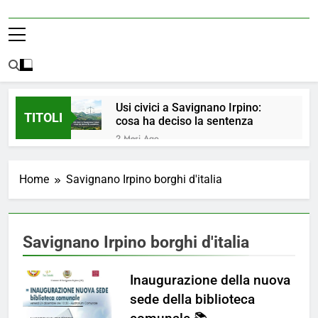
Usi civici a Savignano Irpino:
TITOLI
cosa ha deciso la sentenza
2 Mesi Ago
💧 ULTIM’ORA: ACQUA
NUOVAMENTE POTABILE ✅
Home
Savignano Irpino borghi d'italia
4 Mesi Ago
ORDINANZA N. 8/2026 –
PARZIALE REVOCA DEL DIVIETO
DI UTILIZZO DELL’ACQUA
4 Mesi Ago
Savignano Irpino borghi d'italia
POTABILE
📢Aggiornamento Situazione
ACQUA
Inaugurazione della nuova
5 Mesi Ago
⚠️ Emergenza Acqua a
sede della biblioteca
Savignano Irpino: Ordinanza n. 7