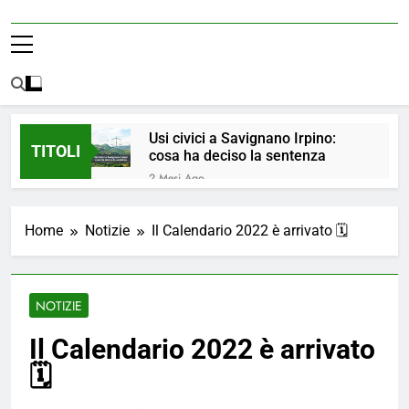
Usi civici a Savignano Irpino:
TITOLI
cosa ha deciso la sentenza
2 Mesi Ago
💧 ULTIM’ORA: ACQUA
NUOVAMENTE POTABILE ✅
Home
Notizie
Il Calendario 2022 è arrivato 🗓
4 Mesi Ago
ORDINANZA N. 8/2026 –
PARZIALE REVOCA DEL DIVIETO
DI UTILIZZO DELL’ACQUA
4 Mesi Ago
NOTIZIE
POTABILE
📢Aggiornamento Situazione
ACQUA
Il Calendario 2022 è arrivato
4 Mesi Ago
🗓
⚠️ Emergenza Acqua a
Savignano Irpino: Ordinanza n. 7