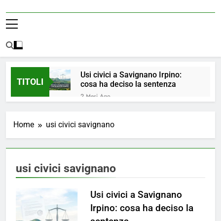
Usi civici a Savignano Irpino:
TITOLI
cosa ha deciso la sentenza
2 Mesi Ago
💧 ULTIM’ORA: ACQUA
NUOVAMENTE POTABILE ✅
Home
usi civici savignano
4 Mesi Ago
ORDINANZA N. 8/2026 –
PARZIALE REVOCA DEL DIVIETO
DI UTILIZZO DELL’ACQUA
5 Mesi Ago
usi civici savignano
POTABILE
📢Aggiornamento Situazione
ACQUA
Usi civici a Savignano
5 Mesi Ago
⚠️ Emergenza Acqua a
Irpino: cosa ha deciso la
Savignano Irpino: Ordinanza n. 7