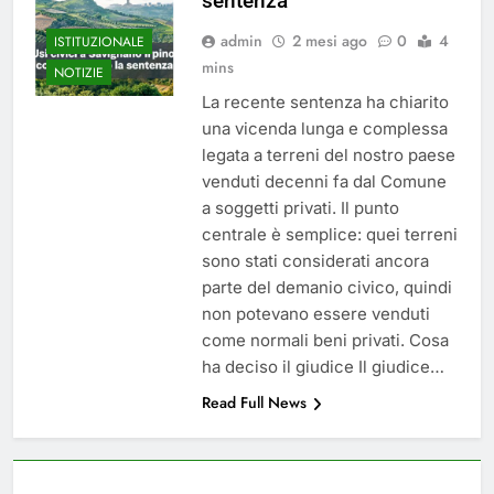
sentenza
del 26 Marzo 2026
5 Mesi Ago
admin
2 mesi ago
0
4
ISTITUZIONALE
Mangiaplastica: Più ricicli, più
risparmi!
mins
NOTIZIE
10 Mesi Ago
La recente sentenza ha chiarito
Postamat chiuso di notte a
una vicenda lunga e complessa
Savignano: misura anti-rapina
legata a terreni del nostro paese
fino alle 8:30
11 Mesi Ago
venduti decenni fa dal Comune
💡 Savignano 4.0 si rinnova: scopri
a soggetti privati. Il punto
la nuova grafica del blog dedicato
al futuro del nostro paese
centrale è semplice: quei terreni
1 Anno Ago
sono stati considerati ancora
🌤️ Nuova Webcam Live per il
parte del demanio civico, quindi
Meteo a Savignano Irpino!
non potevano essere venduti
2 Anni Ago
come normali beni privati. Cosa
Test IT-alert l’11 ottobre:
messaggio sui cellulari anche a
ha deciso il giudice Il giudice…
Savignano
2 Anni Ago
Read Full News