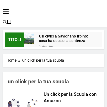
Usi civici a Savignano Irpino:
TITOLI
cosa ha deciso la sentenza
2 Mesi Ago
💧 ULTIM’ORA: ACQUA
NUOVAMENTE POTABILE ✅
Home
un click per la tua scuola
4 Mesi Ago
ORDINANZA N. 8/2026 –
PARZIALE REVOCA DEL DIVIETO
DI UTILIZZO DELL’ACQUA
5 Mesi Ago
un click per la tua scuola
POTABILE
📢Aggiornamento Situazione
ACQUA
Un click per la Scuola con
5 Mesi Ago
⚠️ Emergenza Acqua a
Amazon
Savignano Irpino: Ordinanza n. 7