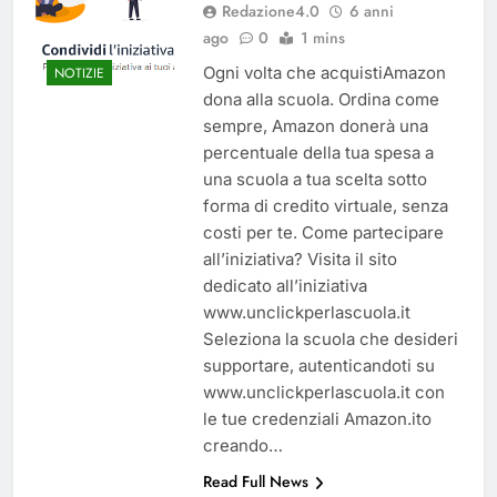
Redazione4.0
6 anni
del 26 Marzo 2026
5 Mesi Ago
ago
0
1 mins
Mangiaplastica: Più ricicli, più
risparmi!
Ogni volta che acquistiAmazon
NOTIZIE
10 Mesi Ago
dona alla scuola. Ordina come
Postamat chiuso di notte a
sempre, Amazon donerà una
Savignano: misura anti-rapina
percentuale della tua spesa a
fino alle 8:30
11 Mesi Ago
una scuola a tua scelta sotto
💡 Savignano 4.0 si rinnova: scopri
forma di credito virtuale, senza
la nuova grafica del blog dedicato
costi per te. Come partecipare
al futuro del nostro paese
1 Anno Ago
all’iniziativa? Visita il sito
🌤️ Nuova Webcam Live per il
dedicato all’iniziativa
Meteo a Savignano Irpino!
www.unclickperlascuola.it
2 Anni Ago
Seleziona la scuola che desideri
Test IT-alert l’11 ottobre:
supportare, autenticandoti su
messaggio sui cellulari anche a
Savignano
www.unclickperlascuola.it con
2 Anni Ago
le tue credenziali Amazon.ito
creando…
Read Full News