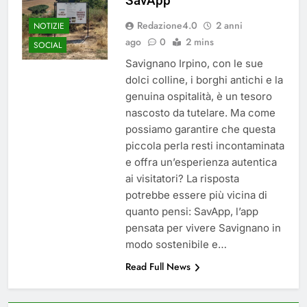
SavApp
del 26 Marzo 2026
4 Mesi Ago
Redazione4.0
2 anni
NOTIZIE
Mangiaplastica: Più ricicli, più
risparmi!
ago
0
2 mins
SOCIAL
10 Mesi Ago
Savignano Irpino, con le sue
Postamat chiuso di notte a
dolci colline, i borghi antichi e la
Savignano: misura anti-rapina
genuina ospitalità, è un tesoro
fino alle 8:30
11 Mesi Ago
nascosto da tutelare. Ma come
💡 Savignano 4.0 si rinnova: scopri
possiamo garantire che questa
la nuova grafica del blog dedicato
al futuro del nostro paese
piccola perla resti incontaminata
1 Anno Ago
e offra un’esperienza autentica
🌤️ Nuova Webcam Live per il
ai visitatori? La risposta
Meteo a Savignano Irpino!
potrebbe essere più vicina di
2 Anni Ago
quanto pensi: SavApp, l’app
Test IT-alert l’11 ottobre:
messaggio sui cellulari anche a
pensata per vivere Savignano in
Savignano
modo sostenibile e…
2 Anni Ago
Read Full News