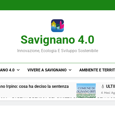
Savignano 4.0
Innovazione, Ecologia E Sviluppo Sostenibile
NANO 4.0
VIVERE A SAVIGNANO
AMBIENTE E TERRI
ano Irpino: cosa ha deciso la sentenza
💧 ULT
4 Mesi A
026 – PARZIALE REVOCA DEL DIVIETO DI UTILIZZO DELL’AC
Situazione ACQUA