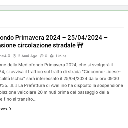
a a Savignano Irpino: Ordinanza n. 7 del 26 Marzo 2026
ricicli, più risparmi!
Postamat chiuso di notte
11 Mesi Ago
ondo Primavera 2024 – 25/04/2024 –
 rinnova: scopri la nuova grafica del blog dedicato al futuro d
sione circolazione stradale 🚧
ne4.0
ive per il Meteo a Savignano Irpino!
2 Anni Ago
0
1 Mins
one della Mediofondo Primavera 2024, che si svolgerà il
ottobre: messaggio sui cellulari anche a Savignano
, si avvisa il traffico sul tratto di strada “Cicconno-Licese-
alità Ischia” sarà interessato il 25/04/2024 dalle ore 09:30
0:35. 🚵🏻‍♂️ La Prefettura di Avellino ha disposto la sospensione
colazione veicolare 20 minuti prima del passaggio della
e fino al transito…
News