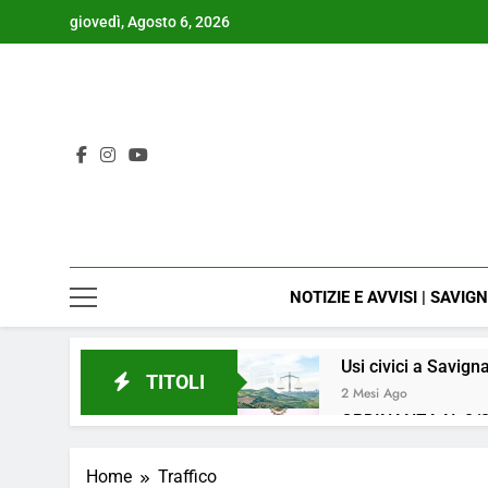
Skip
giovedì, Agosto 6, 2026
to
content
NOTIZIE E AVVISI | SAVIG
Usi civici a Savign
TITOLI
2 Mesi Ago
ORDINANZA N. 8/2
4 Mesi Ago
📢Aggiornamento 
Home
Traffico