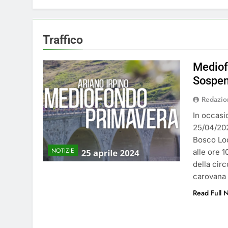
4 Mesi Ago
⚠️ Emergenza Acqu
4 Mesi Ago
Traffico
Mangiaplastica: Più 
10 Mesi Ago
Mediof
💡 Savignano 4.0 si
Sospen
12 Mesi Ago
Redazio
🌤️ Nuova Webcam L
2 Anni Ago
In occasi
Test IT-alert l’11 
25/04/2024
2 Anni Ago
Bosco Loc
NOTIZIE
alle ore 1
della cir
carovana 
Read Full 