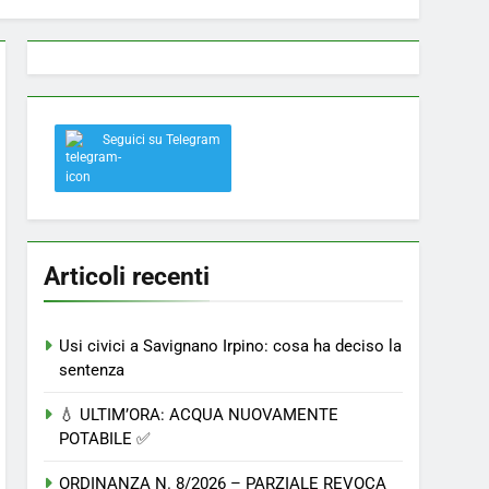
 a Savignano: misura anti-rapina fino alle 8:30
Seguici su Telegram
el nostro paese
Articoli recenti
Usi civici a Savignano Irpino: cosa ha deciso la
sentenza
💧 ULTIM’ORA: ACQUA NUOVAMENTE
POTABILE ✅
ORDINANZA N. 8/2026 – PARZIALE REVOCA