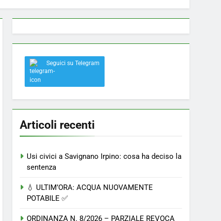
 a Savignano: misura anti-rapina fino alle 8:30
Seguici su Telegram
el nostro paese
Articoli recenti
Usi civici a Savignano Irpino: cosa ha deciso la
sentenza
💧 ULTIM’ORA: ACQUA NUOVAMENTE
POTABILE ✅
ORDINANZA N. 8/2026 – PARZIALE REVOCA