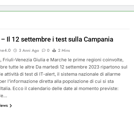
a a Savignano Irpino: Ordinanza n. 7 del 26 Marzo 2026
ricicli, più risparmi!
Postamat chiuso di notte
11 Mesi Ago
 – Il 12 settembre i test sulla Campania
 rinnova: scopri la nuova grafica del blog dedicato al futuro d
ne4.0
3 Anni Ago
0
2 Mins
ive per il Meteo a Savignano Irpino!
 Friuli-Venezia Giulia e Marche le prime regioni coinvolte,
obre tutte le altre Da martedì 12 settembre 2023 ripartono sul
 le attività di test di IT-alert, il sistema nazionale di allarme
ottobre: messaggio sui cellulari anche a Savignano
er l’informazione diretta alla popolazione di cui si sta
Italia. Ecco il calendario delle date al momento previste:
lle…
News