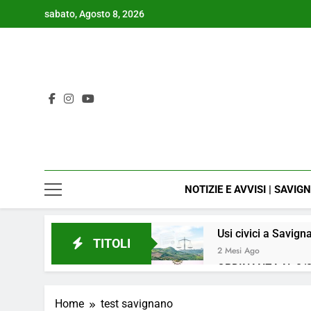
Skip
sabato, Agosto 8, 2026
to
content
NOTIZIE E AVVISI | SAVIG
Usi civici a Savign
TITOLI
2 Mesi Ago
ORDINANZA N. 8/2
4 Mesi Ago
📢Aggiornamento 
Home
test savignano