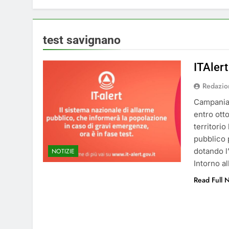
4 Mesi Ago
⚠️ Emergenza Acqu
5 Mesi Ago
test savignano
Mangiaplastica: Più 
10 Mesi Ago
ITAlert
💡 Savignano 4.0 si
Redazio
1 Anno Ago
🌤️ Nuova Webcam L
Campania,
entro ott
2 Anni Ago
territorio
Test IT-alert l’11 
pubblico p
2 Anni Ago
dotando l’
NOTIZIE
Intorno a
Read Full 