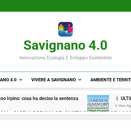
Savignano 4.0
Innovazione, Ecologia E Sviluppo Sostenibile
NANO 4.0
VIVERE A SAVIGNANO
AMBIENTE E TERRI
ano Irpino: cosa ha deciso la sentenza
💧 ULT
4 Mesi A
026 – PARZIALE REVOCA DEL DIVIETO DI UTILIZZO DELL’AC
Situazione ACQUA