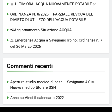
💧 ULTIM’ORA: ACQUA NUOVAMENTE POTABILE ✅
ORDINANZA N. 8/2026 – PARZIALE REVOCA DEL
DIVIETO DI UTILIZZO DELL’ACQUA POTABILE
📢Aggiornamento Situazione ACQUA
⚠️ Emergenza Acqua a Savignano Irpino: Ordinanza n. 7
del 26 Marzo 2026
Commenti recenti
Apertura studio medico di base – Savignano 4.0
su
Nuovo medico titolare SSN
Anna
su
Vinci il calendario 2022