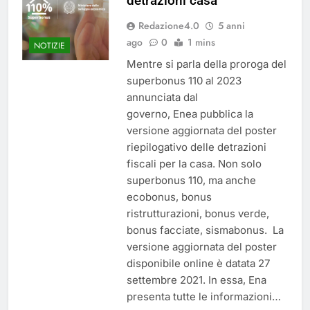
detrazioni casa
del 26 Marzo 2026
5 Mesi Ago
Redazione4.0
5 anni
Mangiaplastica: Più ricicli, più
risparmi!
ago
0
1 mins
NOTIZIE
10 Mesi Ago
Mentre si parla della proroga del
Postamat chiuso di notte a
superbonus 110 al 2023
Savignano: misura anti-rapina
annunciata dal
fino alle 8:30
11 Mesi Ago
governo, Enea pubblica la
💡 Savignano 4.0 si rinnova: scopri
versione aggiornata del poster
la nuova grafica del blog dedicato
al futuro del nostro paese
riepilogativo delle detrazioni
1 Anno Ago
fiscali per la casa. Non solo
🌤️ Nuova Webcam Live per il
superbonus 110, ma anche
Meteo a Savignano Irpino!
ecobonus, bonus
2 Anni Ago
ristrutturazioni, bonus verde,
Test IT-alert l’11 ottobre:
messaggio sui cellulari anche a
bonus facciate, sismabonus. La
Savignano
versione aggiornata del poster
2 Anni Ago
disponibile online è datata 27
settembre 2021. In essa, Ena
presenta tutte le informazioni…