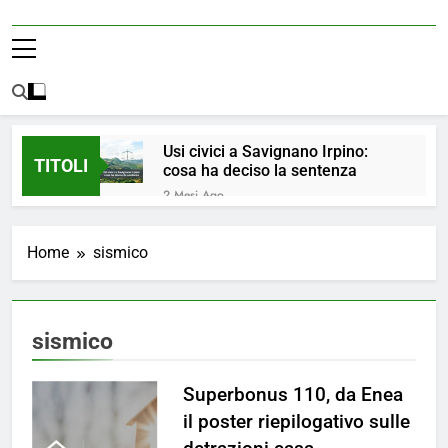
Usi civici a Savignano Irpino:
TITOLI
cosa ha deciso la sentenza
2 Mesi Ago
💧 ULTIM’ORA: ACQUA
NUOVAMENTE POTABILE ✅
Home
sismico
4 Mesi Ago
ORDINANZA N. 8/2026 –
PARZIALE REVOCA DEL DIVIETO
DI UTILIZZO DELL’ACQUA
4 Mesi Ago
sismico
POTABILE
📢Aggiornamento Situazione
ACQUA
Superbonus 110, da Enea
5 Mesi Ago
⚠️ Emergenza Acqua a
il poster riepilogativo sulle
Savignano Irpino: Ordinanza n. 7