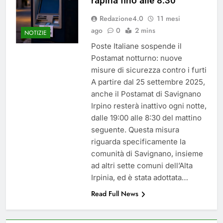
rapina fino alle 8:30
del 26 Marzo 2026
4 Mesi Ago
Redazione4.0
11 mesi
Mangiaplastica: Più ricicli, più
risparmi!
ago
0
2 mins
NOTIZIE
10 Mesi Ago
Poste Italiane sospende il
Postamat chiuso di notte a
Postamat notturno: nuove
Savignano: misura anti-rapina
misure di sicurezza contro i furti
fino alle 8:30
11 Mesi Ago
A partire dal 25 settembre 2025,
💡 Savignano 4.0 si rinnova: scopri
anche il Postamat di Savignano
la nuova grafica del blog dedicato
al futuro del nostro paese
Irpino resterà inattivo ogni notte,
1 Anno Ago
dalle 19:00 alle 8:30 del mattino
🌤️ Nuova Webcam Live per il
seguente. Questa misura
Meteo a Savignano Irpino!
riguarda specificamente la
2 Anni Ago
comunità di Savignano, insieme
Test IT-alert l’11 ottobre:
messaggio sui cellulari anche a
ad altri sette comuni dell’Alta
Savignano
Irpinia, ed è stata adottata…
2 Anni Ago
Read Full News