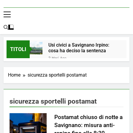
Usi civici a Savignano Irpino:
TITOLI
cosa ha deciso la sentenza
2 Mesi Ago
💧 ULTIM’ORA: ACQUA
NUOVAMENTE POTABILE ✅
Home
sicurezza sportelli postamat
4 Mesi Ago
ORDINANZA N. 8/2026 –
PARZIALE REVOCA DEL DIVIETO
DI UTILIZZO DELL’ACQUA
4 Mesi Ago
sicurezza sportelli postamat
POTABILE
📢Aggiornamento Situazione
ACQUA
Postamat chiuso di notte a
4 Mesi Ago
⚠️ Emergenza Acqua a
Savignano: misura anti-
Savignano Irpino: Ordinanza n. 7