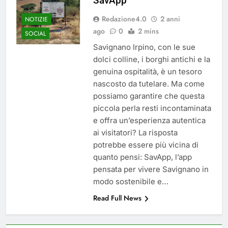
SavApp
del 26 Marzo 2026
4 Mesi Ago
Redazione4.0
2 anni
NOTIZIE
Mangiaplastica: Più ricicli, più
risparmi!
ago
0
2 mins
SOCIAL
10 Mesi Ago
Savignano Irpino, con le sue
Postamat chiuso di notte a
dolci colline, i borghi antichi e la
Savignano: misura anti-rapina
genuina ospitalità, è un tesoro
fino alle 8:30
11 Mesi Ago
nascosto da tutelare. Ma come
💡 Savignano 4.0 si rinnova: scopri
possiamo garantire che questa
la nuova grafica del blog dedicato
al futuro del nostro paese
piccola perla resti incontaminata
1 Anno Ago
e offra un’esperienza autentica
🌤️ Nuova Webcam Live per il
ai visitatori? La risposta
Meteo a Savignano Irpino!
potrebbe essere più vicina di
2 Anni Ago
quanto pensi: SavApp, l’app
Test IT-alert l’11 ottobre:
messaggio sui cellulari anche a
pensata per vivere Savignano in
Savignano
modo sostenibile e…
2 Anni Ago
Read Full News