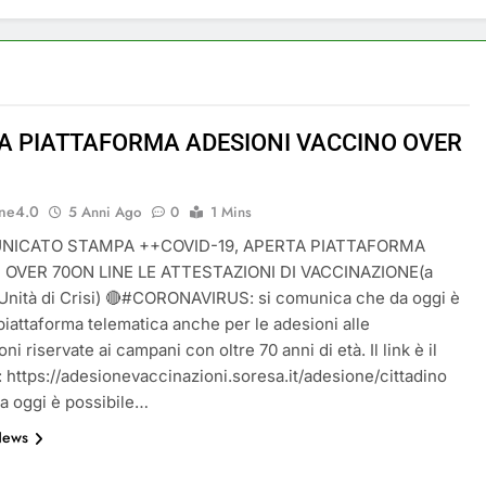
a a Savignano Irpino: Ordinanza n. 7 del 26 Marzo 2026
ricicli, più risparmi!
Postamat chiuso di notte
11 Mesi Ago
A PIATTAFORMA ADESIONI VACCINO OVER
 rinnova: scopri la nuova grafica del blog dedicato al futuro d
ne4.0
ive per il Meteo a Savignano Irpino!
5 Anni Ago
0
1 Mins
NICATO STAMPA ++COVID-19, APERTA PIATTAFORMA
ottobre: messaggio sui cellulari anche a Savignano
 OVER 70ON LINE LE ATTESTAZIONI DI VACCINAZIONE(a
’Unità di Crisi) 🔴#CORONAVIRUS: si comunica che da oggi è
 piattaforma telematica anche per le adesioni alle
ni riservate ai campani con oltre 70 anni di età. Il link è il
 https://adesionevaccinazioni.soresa.it/adesione/cittadino
 oggi è possibile…
News