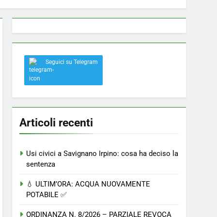
 a Savignano: misura anti-rapina fino alle 8:30
Seguici su Telegram
el nostro paese
Articoli recenti
Usi civici a Savignano Irpino: cosa ha deciso la
sentenza
💧 ULTIM’ORA: ACQUA NUOVAMENTE
POTABILE ✅
ORDINANZA N. 8/2026 – PARZIALE REVOCA