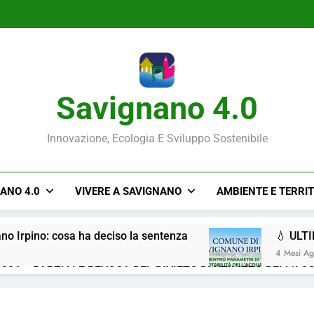
Savignano 4.0
Innovazione, Ecologia E Sviluppo Sostenibile
NANO 4.0
VIVERE A SAVIGNANO
AMBIENTE E TERRI
ano Irpino: cosa ha deciso la sentenza
💧 ULT
4 Mesi A
026 – PARZIALE REVOCA DEL DIVIETO DI UTILIZZO DELL’AC
Situazione ACQUA