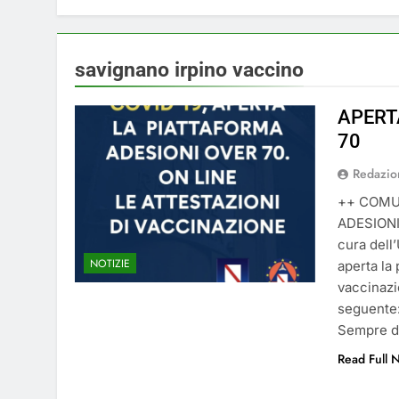
5 Mesi Ago
⚠️ Emergenza Acqu
5 Mesi Ago
savignano irpino vaccino
Mangiaplastica: Più 
10 Mesi Ago
APERT
💡 Savignano 4.0 si
70
1 Anno Ago
Redazio
🌤️ Nuova Webcam L
2 Anni Ago
++ COMU
Test IT-alert l’11 
ADESIONI
2 Anni Ago
cura dell
NOTIZIE
aperta la
vaccinazio
seguente:
Sempre da
Read Full 