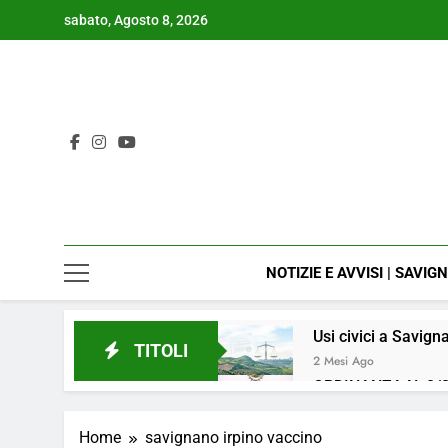
Skip
sabato, Agosto 8, 2026
to
content
NOTIZIE E AVVISI | SAVIG
Usi civici a Savign
TITOLI
2 Mesi Ago
ORDINANZA N. 8/2
4 Mesi Ago
📢Aggiornamento 
Home
savignano irpino vaccino