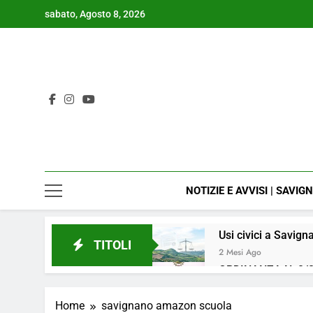
Skip
sabato, Agosto 8, 2026
to
content
NOTIZIE E AVVISI | SAVIG
Usi civici a Savign
TITOLI
2 Mesi Ago
ORDINANZA N. 8/2
4 Mesi Ago
📢Aggiornamento 
Home
savignano amazon scuola