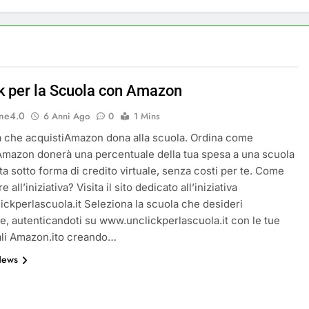
a a Savignano Irpino: Ordinanza n. 7 del 26 Marzo 2026
ricicli, più risparmi!
Postamat chiuso di notte
11 Mesi Ago
ck per la Scuola con Amazon
 rinnova: scopri la nuova grafica del blog dedicato al futuro d
ne4.0
6 Anni Ago
0
1 Mins
ive per il Meteo a Savignano Irpino!
a che acquistiAmazon dona alla scuola. Ordina come
mazon donerà una percentuale della tua spesa a una scuola
lta sotto forma di credito virtuale, senza costi per te. Come
ottobre: messaggio sui cellulari anche a Savignano
e all’iniziativa? Visita il sito dedicato all’iniziativa
ckperlascuola.it Seleziona la scuola che desideri
e, autenticandoti su www.unclickperlascuola.it con le tue
ali Amazon.ito creando…
News