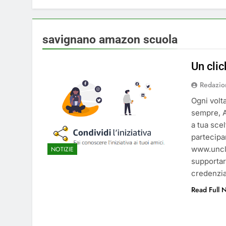
4 Mesi Ago
⚠️ Emergenza Acqu
4 Mesi Ago
savignano amazon scuola
Mangiaplastica: Più 
10 Mesi Ago
Un cli
💡 Savignano 4.0 si
Redazio
1 Anno Ago
🌤️ Nuova Webcam L
Ogni volt
sempre, A
2 Anni Ago
a tua sce
Test IT-alert l’11 
partecipar
2 Anni Ago
www.uncli
NOTIZIE
supportar
credenzi
Read Full 