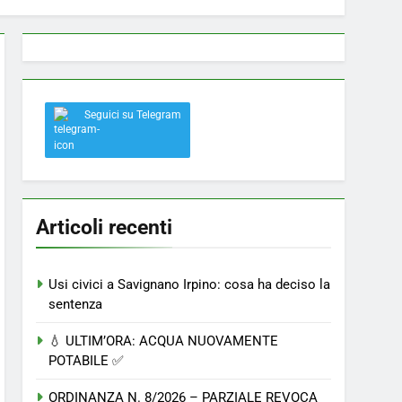
 a Savignano: misura anti-rapina fino alle 8:30
Seguici su Telegram
el nostro paese
Articoli recenti
Usi civici a Savignano Irpino: cosa ha deciso la
sentenza
💧 ULTIM’ORA: ACQUA NUOVAMENTE
POTABILE ✅
ORDINANZA N. 8/2026 – PARZIALE REVOCA