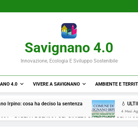
Savignano 4.0
Innovazione, Ecologia E Sviluppo Sostenibile
NANO 4.0
VIVERE A SAVIGNANO
AMBIENTE E TERRI
ano Irpino: cosa ha deciso la sentenza
💧 ULT
4 Mesi A
026 – PARZIALE REVOCA DEL DIVIETO DI UTILIZZO DELL’AC
Situazione ACQUA