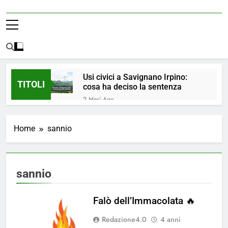
Usi civici a Savignano Irpino:
TITOLI
cosa ha deciso la sentenza
2 Mesi Ago
💧 ULTIM’ORA: ACQUA
NUOVAMENTE POTABILE ✅
Home
sannio
4 Mesi Ago
ORDINANZA N. 8/2026 –
PARZIALE REVOCA DEL DIVIETO
DI UTILIZZO DELL’ACQUA
4 Mesi Ago
sannio
POTABILE
📢Aggiornamento Situazione
ACQUA
Falò dell’Immacolata 🔥
4 Mesi Ago
⚠️ Emergenza Acqua a
Redazione4.0
4 anni
Savignano Irpino: Ordinanza n. 7