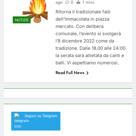
ago
0
1 mins
del 26 Marzo 2026
4 Mesi Ago
Ritorna il tradizionale falò
Mangiaplastica: Più ricicli, più
risparmi!
dell’Immacolata in piazza
NOTIZIE
10 Mesi Ago
mercato. Con delibera
Postamat chiuso di notte a
comunale, l’evento si svolgerà
Savignano: misura anti-rapina
l’8 dicembre 2022 come da
fino alle 8:30
11 Mesi Ago
tradizione. Dalle 18.00 alle 24:00
💡 Savignano 4.0 si rinnova: scopri
la serata sarà allietata da canti e
la nuova grafica del blog dedicato
balli. Vi aspettiamo numerosi.
al futuro del nostro paese
1 Anno Ago
Read Full News
🌤️ Nuova Webcam Live per il
Meteo a Savignano Irpino!
2 Anni Ago
Test IT-alert l’11 ottobre:
messaggio sui cellulari anche a
Savignano
2 Anni Ago
Seguici su Telegram