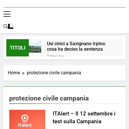
Usi civici a Savignano Irpino:
TITOLI
cosa ha deciso la sentenza
2 Mesi Ago
💧 ULTIM’ORA: ACQUA
NUOVAMENTE POTABILE ✅
Home
protezione civile campania
4 Mesi Ago
ORDINANZA N. 8/2026 –
PARZIALE REVOCA DEL DIVIETO
DI UTILIZZO DELL’ACQUA
4 Mesi Ago
protezione civile campania
POTABILE
📢Aggiornamento Situazione
ACQUA
ITAlert – Il 12 settembre i
4 Mesi Ago
⚠️ Emergenza Acqua a
test sulla Campania
Savignano Irpino: Ordinanza n. 7