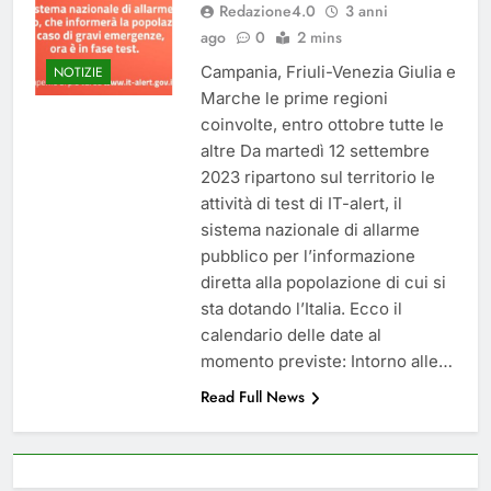
Redazione4.0
3 anni
del 26 Marzo 2026
4 Mesi Ago
ago
0
2 mins
Mangiaplastica: Più ricicli, più
risparmi!
Campania, Friuli-Venezia Giulia e
NOTIZIE
10 Mesi Ago
Marche le prime regioni
Postamat chiuso di notte a
coinvolte, entro ottobre tutte le
Savignano: misura anti-rapina
altre Da martedì 12 settembre
fino alle 8:30
11 Mesi Ago
2023 ripartono sul territorio le
💡 Savignano 4.0 si rinnova: scopri
attività di test di IT-alert, il
la nuova grafica del blog dedicato
sistema nazionale di allarme
al futuro del nostro paese
12 Mesi Ago
pubblico per l’informazione
🌤️ Nuova Webcam Live per il
diretta alla popolazione di cui si
Meteo a Savignano Irpino!
sta dotando l’Italia. Ecco il
2 Anni Ago
calendario delle date al
Test IT-alert l’11 ottobre:
momento previste: Intorno alle…
messaggio sui cellulari anche a
Savignano
2 Anni Ago
Read Full News