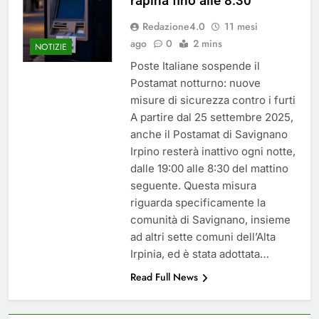
rapina fino alle 8:30
del 26 Marzo 2026
4 Mesi Ago
Redazione4.0
11 mesi
Mangiaplastica: Più ricicli, più
risparmi!
ago
0
2 mins
NOTIZIE
10 Mesi Ago
Poste Italiane sospende il
Postamat chiuso di notte a
Postamat notturno: nuove
Savignano: misura anti-rapina
misure di sicurezza contro i furti
fino alle 8:30
11 Mesi Ago
A partire dal 25 settembre 2025,
💡 Savignano 4.0 si rinnova: scopri
anche il Postamat di Savignano
la nuova grafica del blog dedicato
al futuro del nostro paese
Irpino resterà inattivo ogni notte,
12 Mesi Ago
dalle 19:00 alle 8:30 del mattino
🌤️ Nuova Webcam Live per il
seguente. Questa misura
Meteo a Savignano Irpino!
riguarda specificamente la
2 Anni Ago
comunità di Savignano, insieme
Test IT-alert l’11 ottobre:
messaggio sui cellulari anche a
ad altri sette comuni dell’Alta
Savignano
Irpinia, ed è stata adottata…
2 Anni Ago
Read Full News