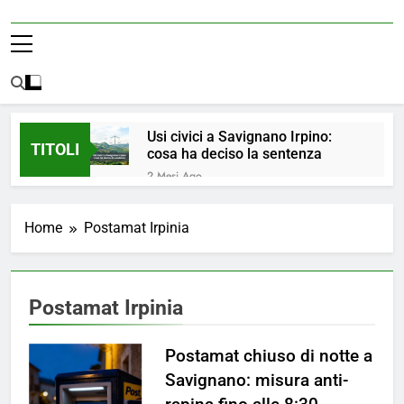
Usi civici a Savignano Irpino:
TITOLI
cosa ha deciso la sentenza
2 Mesi Ago
💧 ULTIM’ORA: ACQUA
NUOVAMENTE POTABILE ✅
Home
Postamat Irpinia
4 Mesi Ago
ORDINANZA N. 8/2026 –
PARZIALE REVOCA DEL DIVIETO
DI UTILIZZO DELL’ACQUA
4 Mesi Ago
Postamat Irpinia
POTABILE
📢Aggiornamento Situazione
ACQUA
Postamat chiuso di notte a
4 Mesi Ago
⚠️ Emergenza Acqua a
Savignano: misura anti-
Savignano Irpino: Ordinanza n. 7