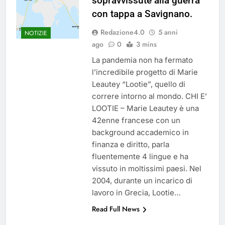
sopravvissute alla guerra
del 26 Marzo 2026
4 Mesi Ago
con tappa a Savignano.
Mangiaplastica: Più ricicli, più
risparmi!
Redazione4.0
5 anni
NOTIZIE
10 Mesi Ago
ago
0
3 mins
Postamat chiuso di notte a
La pandemia non ha fermato
Savignano: misura anti-rapina
l’incredibile progetto di Marie
fino alle 8:30
11 Mesi Ago
Leautey “Lootie”, quello di
💡 Savignano 4.0 si rinnova: scopri
correre intorno al mondo. CHI E’
la nuova grafica del blog dedicato
al futuro del nostro paese
LOOTIE – Marie Leautey è una
12 Mesi Ago
42enne francese con un
🌤️ Nuova Webcam Live per il
background accademico in
Meteo a Savignano Irpino!
finanza e diritto, parla
2 Anni Ago
fluentemente 4 lingue e ha
Test IT-alert l’11 ottobre:
messaggio sui cellulari anche a
vissuto in moltissimi paesi. Nel
Savignano
2 Anni Ago
2004, durante un incarico di
lavoro in Grecia, Lootie…
Read Full News