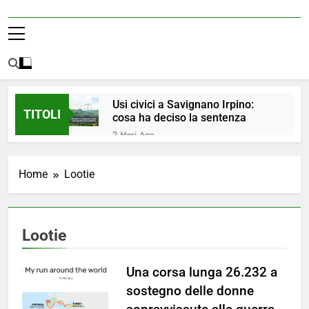
Usi civici a Savignano Irpino:
TITOLI
cosa ha deciso la sentenza
2 Mesi Ago
💧 ULTIM’ORA: ACQUA
NUOVAMENTE POTABILE ✅
Home
Lootie
4 Mesi Ago
ORDINANZA N. 8/2026 –
PARZIALE REVOCA DEL DIVIETO
DI UTILIZZO DELL’ACQUA
4 Mesi Ago
Lootie
POTABILE
📢Aggiornamento Situazione
ACQUA
Una corsa lunga 26.232 a
4 Mesi Ago
⚠️ Emergenza Acqua a
sostegno delle donne
Savignano Irpino: Ordinanza n. 7