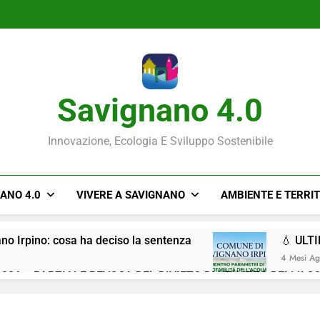
Savignano 4.0
Innovazione, Ecologia E Sviluppo Sostenibile
NANO 4.0
VIVERE A SAVIGNANO
AMBIENTE E TERRI
ano Irpino: cosa ha deciso la sentenza
💧 ULT
4 Mesi A
026 – PARZIALE REVOCA DEL DIVIETO DI UTILIZZO DELL’AC
Situazione ACQUA