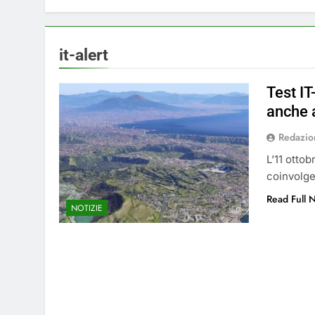
5 Mesi Ago
⚠️ Emergenza Acqu
5 Mesi Ago
it-alert
Mangiaplastica: Più 
10 Mesi Ago
Test IT
💡 Savignano 4.0 si
anche 
1 Anno Ago
Redazio
🌤️ Nuova Webcam L
2 Anni Ago
L’11 ottob
Test IT-alert l’11 
coinvolge
2 Anni Ago
Read Full 
NOTIZIE