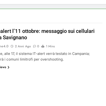
a a Savignano Irpino: Ordinanza n. 7 del 26 Marzo 2026
ricicli, più risparmi!
Postamat chiuso di notte
11 Mesi Ago
-alert l’11 ottobre: messaggio sui cellulari
 rinnova: scopri la nuova grafica del blog dedicato al futuro d
a Savignano
ne4.0
ive per il Meteo a Savignano Irpino!
2 Anni Ago
0
1 Mins
re, alle 17, il sistema IT-alert verrà testato in Campania;
ottobre: messaggio sui cellulari anche a Savignano
rà i comuni limitrofi per overshooting.
News