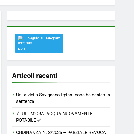
 a Savignano: misura anti-rapina fino alle 8:30
Seguici su Telegram
el nostro paese
Articoli recenti
Usi civici a Savignano Irpino: cosa ha deciso la
sentenza
💧 ULTIM’ORA: ACQUA NUOVAMENTE
POTABILE ✅
ORDINANZA N. 8/2026 – PARZIALE REVOCA