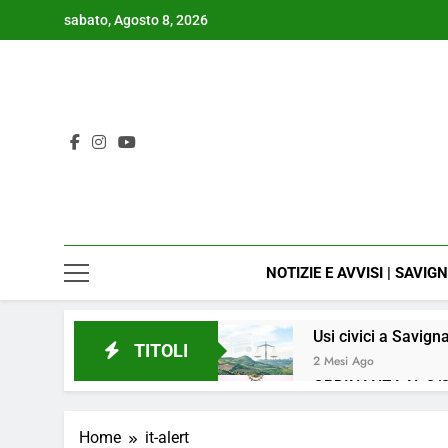
Skip
sabato, Agosto 8, 2026
to
content
NOTIZIE E AVVISI | SAVIG
Usi civici a Savign
TITOLI
2 Mesi Ago
ORDINANZA N. 8/2
4 Mesi Ago
📢Aggiornamento 
Home
it-alert