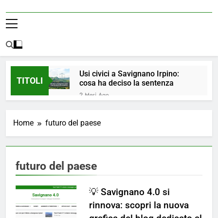
Usi civici a Savignano Irpino:
TITOLI
cosa ha deciso la sentenza
2 Mesi Ago
💧 ULTIM’ORA: ACQUA
NUOVAMENTE POTABILE ✅
Home
futuro del paese
4 Mesi Ago
ORDINANZA N. 8/2026 –
PARZIALE REVOCA DEL DIVIETO
DI UTILIZZO DELL’ACQUA
4 Mesi Ago
futuro del paese
POTABILE
📢Aggiornamento Situazione
ACQUA
💡 Savignano 4.0 si
4 Mesi Ago
⚠️ Emergenza Acqua a
rinnova: scopri la nuova
Savignano Irpino: Ordinanza n. 7