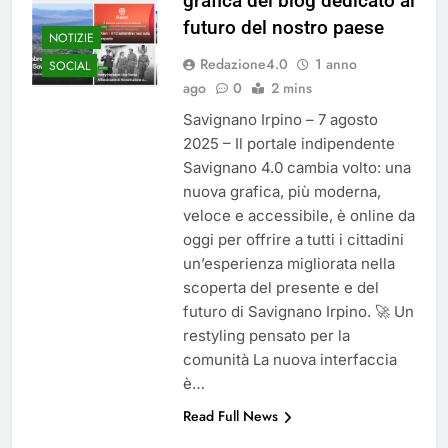
grafica del blog dedicato al
del 26 Marzo 2026
4 Mesi Ago
futuro del nostro paese
NOTIZIE
Mangiaplastica: Più ricicli, più
risparmi!
Redazione4.0
1 anno
SOCIAL
10 Mesi Ago
ago
0
2 mins
Postamat chiuso di notte a
Savignano Irpino – 7 agosto
Savignano: misura anti-rapina
2025 – Il portale indipendente
fino alle 8:30
11 Mesi Ago
Savignano 4.0 cambia volto: una
💡 Savignano 4.0 si rinnova: scopri
nuova grafica, più moderna,
la nuova grafica del blog dedicato
al futuro del nostro paese
veloce e accessibile, è online da
1 Anno Ago
oggi per offrire a tutti i cittadini
🌤️ Nuova Webcam Live per il
un’esperienza migliorata nella
Meteo a Savignano Irpino!
scoperta del presente e del
2 Anni Ago
futuro di Savignano Irpino. 🚀 Un
Test IT-alert l’11 ottobre:
messaggio sui cellulari anche a
restyling pensato per la
Savignano
2 Anni Ago
comunità La nuova interfaccia
è…
Read Full News