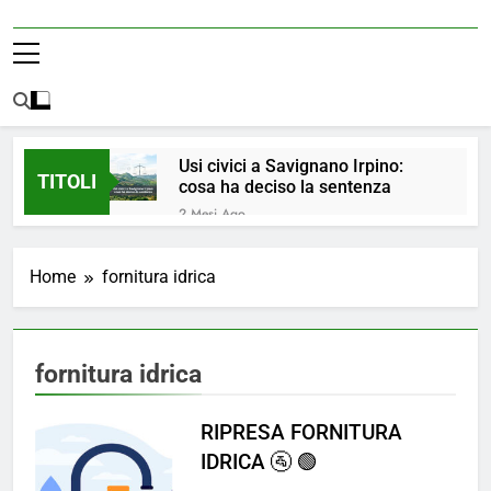
Usi civici a Savignano Irpino:
TITOLI
cosa ha deciso la sentenza
2 Mesi Ago
💧 ULTIM’ORA: ACQUA
NUOVAMENTE POTABILE ✅
Home
fornitura idrica
4 Mesi Ago
ORDINANZA N. 8/2026 –
PARZIALE REVOCA DEL DIVIETO
DI UTILIZZO DELL’ACQUA
5 Mesi Ago
fornitura idrica
POTABILE
📢Aggiornamento Situazione
ACQUA
RIPRESA FORNITURA
5 Mesi Ago
⚠️ Emergenza Acqua a
IDRICA 🚰 🟢
Savignano Irpino: Ordinanza n. 7