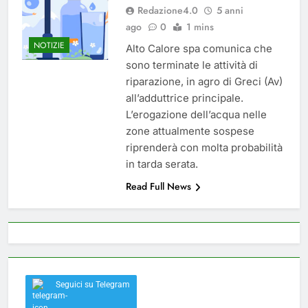
del 26 Marzo 2026
Redazione4.0
5 anni
5 Mesi Ago
ago
0
1 mins
Mangiaplastica: Più ricicli, più
risparmi!
NOTIZIE
Alto Calore spa comunica che
10 Mesi Ago
sono terminate le attività di
Postamat chiuso di notte a
riparazione, in agro di Greci (Av)
Savignano: misura anti-rapina
all’adduttrice principale.
fino alle 8:30
11 Mesi Ago
L’erogazione dell’acqua nelle
💡 Savignano 4.0 si rinnova: scopri
zone attualmente sospese
la nuova grafica del blog dedicato
al futuro del nostro paese
riprenderà con molta probabilità
1 Anno Ago
in tarda serata.
🌤️ Nuova Webcam Live per il
Meteo a Savignano Irpino!
Read Full News
2 Anni Ago
Test IT-alert l’11 ottobre:
messaggio sui cellulari anche a
Savignano
2 Anni Ago
Seguici su Telegram