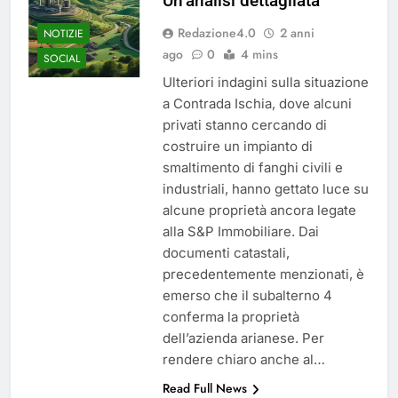
Un’analisi dettagliata
del 26 Marzo 2026
4 Mesi Ago
Redazione4.0
2 anni
NOTIZIE
Mangiaplastica: Più ricicli, più
risparmi!
ago
0
4 mins
SOCIAL
10 Mesi Ago
Ulteriori indagini sulla situazione
Postamat chiuso di notte a
a Contrada Ischia, dove alcuni
Savignano: misura anti-rapina
privati stanno cercando di
fino alle 8:30
11 Mesi Ago
costruire un impianto di
💡 Savignano 4.0 si rinnova: scopri
smaltimento di fanghi civili e
la nuova grafica del blog dedicato
al futuro del nostro paese
industriali, hanno gettato luce su
1 Anno Ago
alcune proprietà ancora legate
🌤️ Nuova Webcam Live per il
alla S&P Immobiliare. Dai
Meteo a Savignano Irpino!
documenti catastali,
2 Anni Ago
precedentemente menzionati, è
Test IT-alert l’11 ottobre:
messaggio sui cellulari anche a
emerso che il subalterno 4
Savignano
conferma la proprietà
2 Anni Ago
dell’azienda arianese. Per
rendere chiaro anche al…
Read Full News