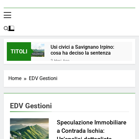
Usi civici a Savignano Irpino:
TITOLI
cosa ha deciso la sentenza
2 Mesi Ago
💧 ULTIM’ORA: ACQUA
NUOVAMENTE POTABILE ✅
Home
EDV Gestioni
4 Mesi Ago
ORDINANZA N. 8/2026 –
PARZIALE REVOCA DEL DIVIETO
DI UTILIZZO DELL’ACQUA
4 Mesi Ago
EDV Gestioni
POTABILE
📢Aggiornamento Situazione
ACQUA
Speculazione Immobiliare
4 Mesi Ago
⚠️ Emergenza Acqua a
a Contrada Ischia:
Savignano Irpino: Ordinanza n. 7