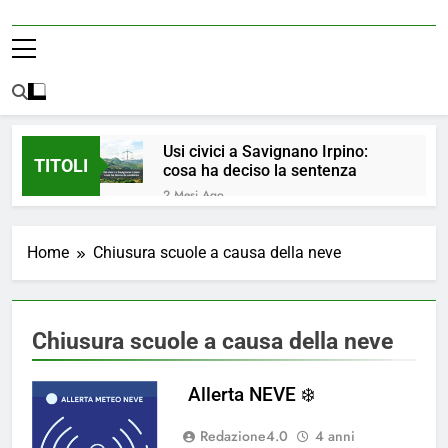
Usi civici a Savignano Irpino:
TITOLI
cosa ha deciso la sentenza
2 Mesi Ago
💧 ULTIM’ORA: ACQUA
NUOVAMENTE POTABILE ✅
Home
Chiusura scuole a causa della neve
4 Mesi Ago
ORDINANZA N. 8/2026 –
PARZIALE REVOCA DEL DIVIETO
DI UTILIZZO DELL’ACQUA
4 Mesi Ago
Chiusura scuole a causa della neve
POTABILE
📢Aggiornamento Situazione
ACQUA
Allerta NEVE ❄️
5 Mesi Ago
⚠️ Emergenza Acqua a
Redazione4.0
4 anni
Savignano Irpino: Ordinanza n. 7