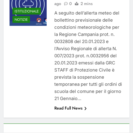
ago
0
2 mins
del 26 Marzo 2026
5 Mesi Ago
ISTITUZIONALE
Mangiaplastica: Più ricicli, più
A seguito dell’allerta meteo del
risparmi!
NOTIZIE
bollettino previsionale delle
10 Mesi Ago
condizioni meteorologiche per
Postamat chiuso di notte a
la Regione Campania prot. n.
Savignano: misura anti-rapina
0032808 del 20.01.2023 e
fino alle 8:30
11 Mesi Ago
l’Avviso Regionale di allerta N.
💡 Savignano 4.0 si rinnova: scopri
007/2023 prot. n.0032956 del
la nuova grafica del blog dedicato
al futuro del nostro paese
20.01.2023 emessi dalla GRC
1 Anno Ago
STAFF di Protezione Civile è
🌤️ Nuova Webcam Live per il
prevista la sospensione
Meteo a Savignano Irpino!
temporanea per tutti gli ordini di
2 Anni Ago
scuola del comune per il giorno
Test IT-alert l’11 ottobre:
21 Gennaio…
messaggio sui cellulari anche a
Savignano
2 Anni Ago
Read Full News