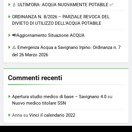
💧 ULTIM’ORA: ACQUA NUOVAMENTE POTABILE ✅
ORDINANZA N. 8/2026 – PARZIALE REVOCA DEL
DIVIETO DI UTILIZZO DELL’ACQUA POTABILE
📢Aggiornamento Situazione ACQUA
⚠️ Emergenza Acqua a Savignano Irpino: Ordinanza n. 7
del 26 Marzo 2026
Commenti recenti
Apertura studio medico di base – Savignano 4.0
su
Nuovo medico titolare SSN
Anna
su
Vinci il calendario 2022