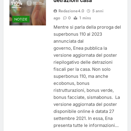
detrazioni casa
del 26 Marzo 2026
4 Mesi Ago
Redazione4.0
5 anni
Mangiaplastica: Più ricicli, più
risparmi!
ago
0
1 mins
NOTIZIE
10 Mesi Ago
Mentre si parla della proroga del
Postamat chiuso di notte a
superbonus 110 al 2023
Savignano: misura anti-rapina
annunciata dal
fino alle 8:30
11 Mesi Ago
governo, Enea pubblica la
💡 Savignano 4.0 si rinnova: scopri
versione aggiornata del poster
la nuova grafica del blog dedicato
al futuro del nostro paese
riepilogativo delle detrazioni
12 Mesi Ago
fiscali per la casa. Non solo
🌤️ Nuova Webcam Live per il
superbonus 110, ma anche
Meteo a Savignano Irpino!
ecobonus, bonus
2 Anni Ago
ristrutturazioni, bonus verde,
Test IT-alert l’11 ottobre:
messaggio sui cellulari anche a
bonus facciate, sismabonus. La
Savignano
versione aggiornata del poster
2 Anni Ago
disponibile online è datata 27
settembre 2021. In essa, Ena
presenta tutte le informazioni…