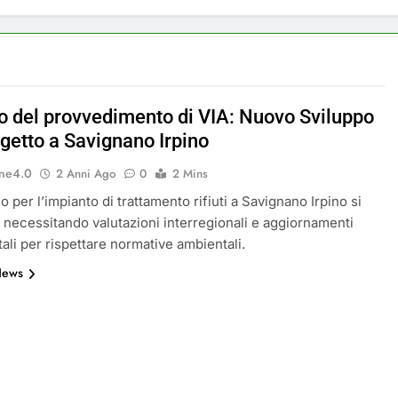
a a Savignano Irpino: Ordinanza n. 7 del 26 Marzo 2026
ricicli, più risparmi!
Postamat chiuso di notte
11 Mesi Ago
io del provvedimento di VIA: Nuovo Sviluppo
 rinnova: scopri la nuova grafica del blog dedicato al futuro d
getto a Savignano Irpino
ne4.0
ive per il Meteo a Savignano Irpino!
2 Anni Ago
0
2 Mins
o per l’impianto di trattamento rifiuti a Savignano Irpino si
ottobre: messaggio sui cellulari anche a Savignano
 necessitando valutazioni interregionali e aggiornamenti
li per rispettare normative ambientali.
News