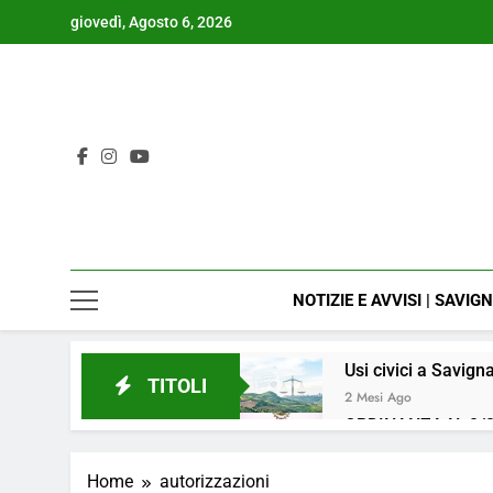
Skip
giovedì, Agosto 6, 2026
to
content
NOTIZIE E AVVISI | SAVIG
Usi civici a Savign
TITOLI
2 Mesi Ago
ORDINANZA N. 8/2
4 Mesi Ago
📢Aggiornamento 
Home
autorizzazioni