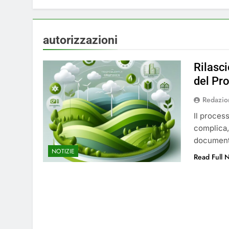
4 Mesi Ago
⚠️ Emergenza Acqu
4 Mesi Ago
autorizzazioni
Mangiaplastica: Più 
10 Mesi Ago
Rilasc
💡 Savignano 4.0 si
del Pro
12 Mesi Ago
Redazio
🌤️ Nuova Webcam L
2 Anni Ago
Il process
Test IT-alert l’11 
complica,
2 Anni Ago
documenta
NOTIZIE
Read Full 