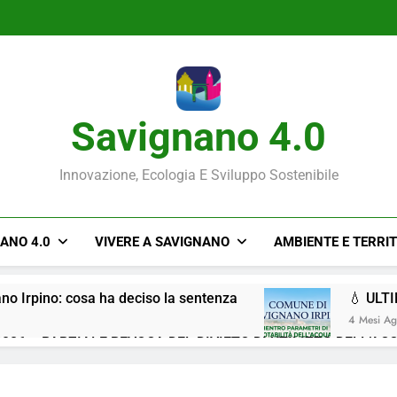
Savignano 4.0
Innovazione, Ecologia E Sviluppo Sostenibile
NANO 4.0
VIVERE A SAVIGNANO
AMBIENTE E TERRI
ano Irpino: cosa ha deciso la sentenza
💧 ULT
4 Mesi A
026 – PARZIALE REVOCA DEL DIVIETO DI UTILIZZO DELL’AC
Situazione ACQUA