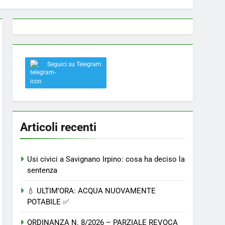
 a Savignano: misura anti-rapina fino alle 8:30
Seguici su Telegram
el nostro paese
Articoli recenti
Usi civici a Savignano Irpino: cosa ha deciso la
sentenza
💧 ULTIM’ORA: ACQUA NUOVAMENTE
POTABILE ✅
ORDINANZA N. 8/2026 – PARZIALE REVOCA