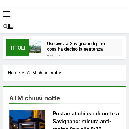
Usi civici a Savignano Irpino:
TITOLI
cosa ha deciso la sentenza
2 Mesi Ago
💧 ULTIM’ORA: ACQUA
NUOVAMENTE POTABILE ✅
Home
ATM chiusi notte
4 Mesi Ago
ORDINANZA N. 8/2026 –
PARZIALE REVOCA DEL DIVIETO
DI UTILIZZO DELL’ACQUA
4 Mesi Ago
ATM chiusi notte
POTABILE
📢Aggiornamento Situazione
ACQUA
Postamat chiuso di notte a
4 Mesi Ago
⚠️ Emergenza Acqua a
Savignano: misura anti-
Savignano Irpino: Ordinanza n. 7