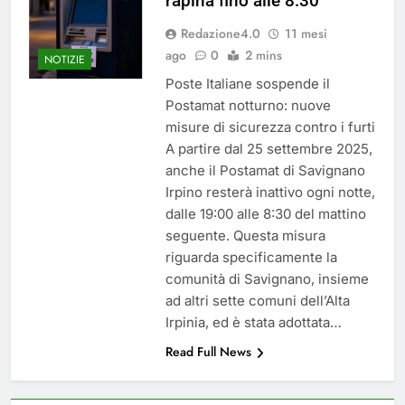
rapina fino alle 8:30
del 26 Marzo 2026
4 Mesi Ago
Redazione4.0
11 mesi
Mangiaplastica: Più ricicli, più
risparmi!
ago
0
2 mins
NOTIZIE
10 Mesi Ago
Poste Italiane sospende il
Postamat chiuso di notte a
Postamat notturno: nuove
Savignano: misura anti-rapina
misure di sicurezza contro i furti
fino alle 8:30
11 Mesi Ago
A partire dal 25 settembre 2025,
💡 Savignano 4.0 si rinnova: scopri
anche il Postamat di Savignano
la nuova grafica del blog dedicato
al futuro del nostro paese
Irpino resterà inattivo ogni notte,
1 Anno Ago
dalle 19:00 alle 8:30 del mattino
🌤️ Nuova Webcam Live per il
seguente. Questa misura
Meteo a Savignano Irpino!
riguarda specificamente la
2 Anni Ago
comunità di Savignano, insieme
Test IT-alert l’11 ottobre:
messaggio sui cellulari anche a
ad altri sette comuni dell’Alta
Savignano
Irpinia, ed è stata adottata…
2 Anni Ago
Read Full News