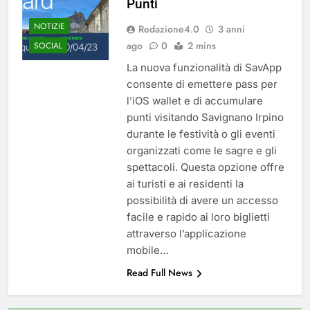
Punti
del 26 Marzo 2026
4 Mesi Ago
NOTIZIE
Mangiaplastica: Più ricicli, più
Redazione4.0
3 anni
risparmi!
ago
0
2 mins
SOCIAL
10 Mesi Ago
La nuova funzionalità di SavApp
Postamat chiuso di notte a
consente di emettere pass per
Savignano: misura anti-rapina
fino alle 8:30
l’iOS wallet e di accumulare
10 Mesi Ago
punti visitando Savignano Irpino
💡 Savignano 4.0 si rinnova: scopri
la nuova grafica del blog dedicato
durante le festività o gli eventi
al futuro del nostro paese
12 Mesi Ago
organizzati come le sagre e gli
🌤️ Nuova Webcam Live per il
spettacoli. Questa opzione offre
ai turisti e ai residenti la
Meteo a Savignano Irpino!
possibilità di avere un accesso
2 Anni Ago
Test IT-alert l’11 ottobre:
facile e rapido ai loro biglietti
messaggio sui cellulari anche a
attraverso l’applicazione
Savignano
2 Anni Ago
mobile…
Read Full News