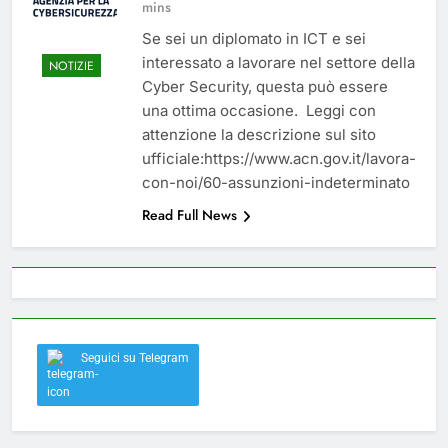
mins
del 26 Marzo 2026
4 Mesi Ago
Se sei un diplomato in ICT e sei
Mangiaplastica: Più ricicli, più
risparmi!
interessato a lavorare nel settore della
NOTIZIE
10 Mesi Ago
Cyber Security, questa può essere
Postamat chiuso di notte a
una ottima occasione. Leggi con
Savignano: misura anti-rapina
attenzione la descrizione sul sito
fino alle 8:30
11 Mesi Ago
ufficiale:https://www.acn.gov.it/lavora-
💡 Savignano 4.0 si rinnova: scopri
con-noi/60-assunzioni-indeterminato
la nuova grafica del blog dedicato
al futuro del nostro paese
Read Full News
1 Anno Ago
🌤️ Nuova Webcam Live per il
Meteo a Savignano Irpino!
2 Anni Ago
Test IT-alert l’11 ottobre:
messaggio sui cellulari anche a
Savignano
2 Anni Ago
Seguici su Telegram