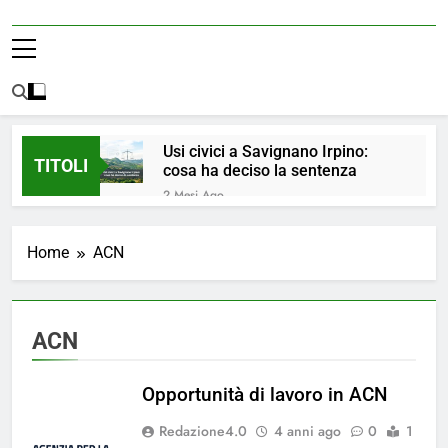
Usi civici a Savignano Irpino:
TITOLI
cosa ha deciso la sentenza
2 Mesi Ago
💧 ULTIM’ORA: ACQUA
NUOVAMENTE POTABILE ✅
Home
ACN
4 Mesi Ago
ORDINANZA N. 8/2026 –
PARZIALE REVOCA DEL DIVIETO
DI UTILIZZO DELL’ACQUA
4 Mesi Ago
ACN
POTABILE
📢Aggiornamento Situazione
ACQUA
Opportunità di lavoro in ACN
4 Mesi Ago
⚠️ Emergenza Acqua a
Redazione4.0
4 anni ago
0
1
Savignano Irpino: Ordinanza n. 7